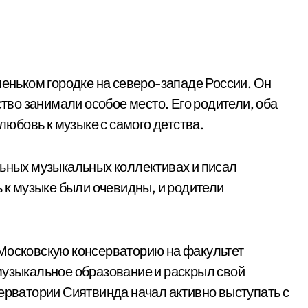
леньком городке на северо-западе России. Он
ство занимали особое место. Его родители, оба
юбовь к музыке с самого детства.
льных музыкальных коллективах и писал
ь к музыке были очевидны, и родители
 Московскую консерваторию на факультет
музыкальное образование и раскрыл свой
серватории Сиятвинда начал активно выступать с