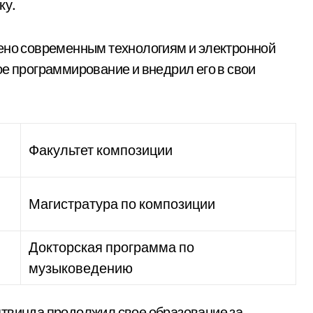
ку.
лено современным технологиям и электронной
ое программирование и внедрил его в свои
Факультет композиции
Магистратура по композиции
Докторская программа по
музыковедению
ятвинда продолжил свое образование за