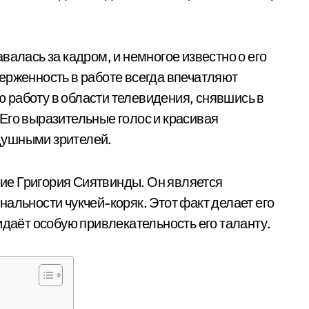
валась за кадром, и немногое известно о его
ерженность в работе всегда впечатляют
 работу в области телевидения, снявшись в
Его выразительные голос и красивая
душными зрителей.
ие Григория Сиятвинды. Он является
альности чукчей-коряк. Этот факт делает его
идаёт особую привлекательность его таланту.