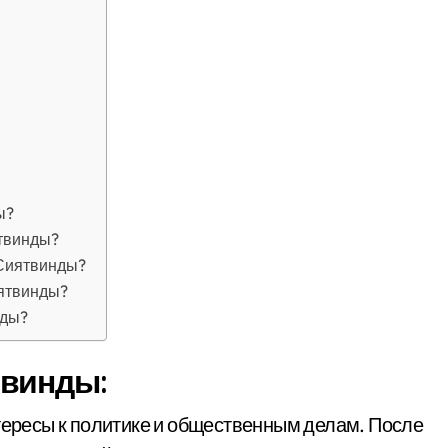
ы?
ятвинды?
 Сиятвинды?
иятвинды?
нды?
твинды:
нтересы к политике и общественным делам. После