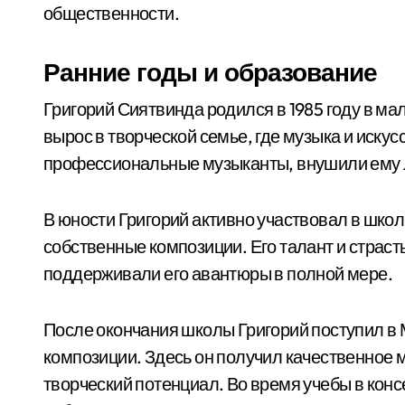
общественности.
Ранние годы и образование
Григорий Сиятвинда родился в 1985 году в ма
вырос в творческой семье, где музыка и искус
профессиональные музыканты, внушили ему л
В юности Григорий активно участвовал в шко
собственные композиции. Его талант и страст
поддерживали его авантюры в полной мере.
После окончания школы Григорий поступил в
композиции. Здесь он получил качественное 
творческий потенциал. Во время учебы в кон