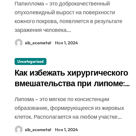
Папиллома – это доброкачественный
способы, медикаменты
опухолевидный вырост на поверхности
кожного покрова, появляется в результате
заражения человека...
sib_ecometal
Ноя 1, 2024
Uncategorised
Как избежать хирургического
вмешательства при липоме:
проверенные средства и
Липома – это мягкое по консистенции
методы
образование, формирующееся из жировых
клеток. Располагается на любом участке...
sib_ecometal
Ноя 1, 2024