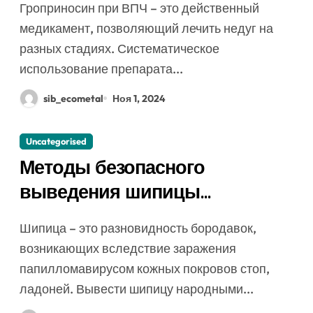
Гроприносин при ВПЧ – это действенный
действия и аналоги препарата
медикамент, позволяющий лечить недуг на
разных стадиях. Систематическое
использование препарата...
sib_ecometal
Ноя 1, 2024
Uncategorised
Методы безопасного
выведения шипицы
народными средствами
Шипица – это разновидность бородавок,
возникающих вследствие заражения
папилломавирусом кожных покровов стоп,
ладоней. Вывести шипицу народными...