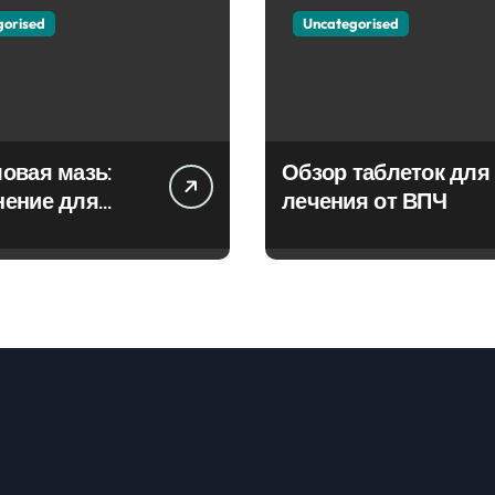
gorised
Uncategorised
овая мазь:
Обзор таблеток для
нение для
лечения от ВПЧ
ия фурункулов