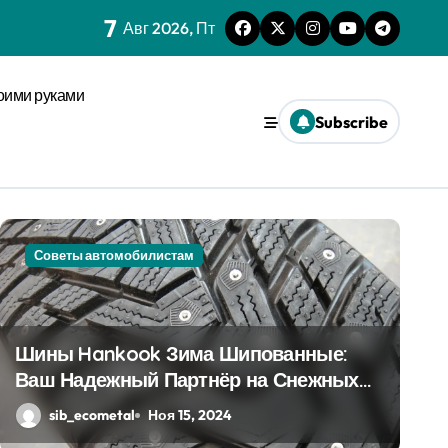
7
зму анализа кожи
Авг 2026, Пт
м сроков с социальным импульсом
оими руками
м при сенсорной перегрузке
Subscribe
овседневности
ах макроуровня
Советы автомобилистам
Uncategorised
х системах
е активации
d
Шины Hankook Зима Шипованные:
Ваш Надежный Партнёр на Снежных
е
Дорогах
sib_ecometal
Ноя 15, 2024