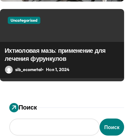
Uncategorised
Обзор эффективных
рассасывающим э
Ихтиоловая мазь: применение для
лечения фурункулов
sib_ecometal
Ноя 1, 2024
sib_ecometal
Ноя 1, 2024
Поиск
Поиск