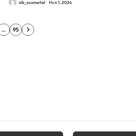
sib_ecometal
Ноя 1, 2024
…
95