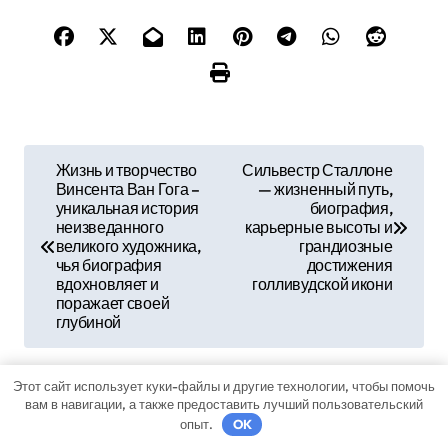
Н
Жизнь и творчество
Сильвестр Сталлоне
Винсента Ван Гога –
— жизненный путь,
а
уникальная история
биография,
неизведанного
карьерные высоты и
в
великого художника,
грандиозные
чья биография
достижения
и
вдохновляет и
голливудской икони
поражает своей
г
глубиной
а
Этот сайт использует куки-файлы и другие технологии, чтобы помочь
ц
вам в навигации, а также предоставить лучший пользовательский
By
sib_ecometal
опыт.
OK