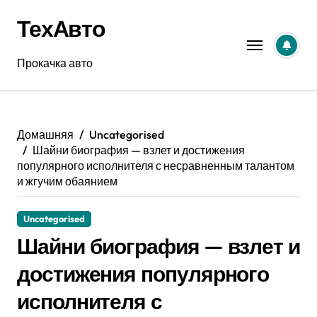
Перейти
ТехАвто
к
содержанию
Прокачка авто
Домашняя
Uncategorised
Шайни биография — взлет и достижения
популярного исполнителя с несравненным талантом
и жгучим обаянием
Uncategorised
Шайни биография — взлет и
достижения популярного
исполнителя с