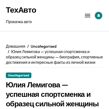
Перейти
ТехАвто
к
содержанию
Прокачка авто
Домашняя
Uncategorised
Юлия Лемигова — успешная спортсменка и
образец сильной женщины — биография, спортивные
достижения и интересные факты из личной жизни
Uncategorised
Юлия Лемигова —
успешная спортсменка и
образец сильной женщины