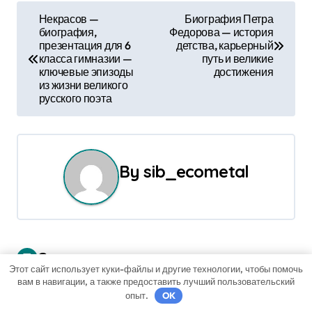
Н
Некрасов —
Биография Петра
биография,
Федорова — история
а
презентация для 6
детства, карьерный
класса гимназии —
путь и великие
в
ключевые эпизоды
достижения
из жизни великого
и
русского поэта
г
а
By
sib_ecometal
ц
и
я
Связанные записи
п
Этот сайт использует куки-файлы и другие технологии, чтобы помочь
вам в навигации, а также предоставить лучший пользовательский
о
опыт.
OK
Uncategorised