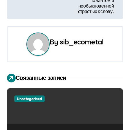
а
талантом и
необыкновенной
страстью к слову.
ц
и
я
By
sib_ecometal
п
о
з
Связанные записи
а
п
Uncategorised
и
с