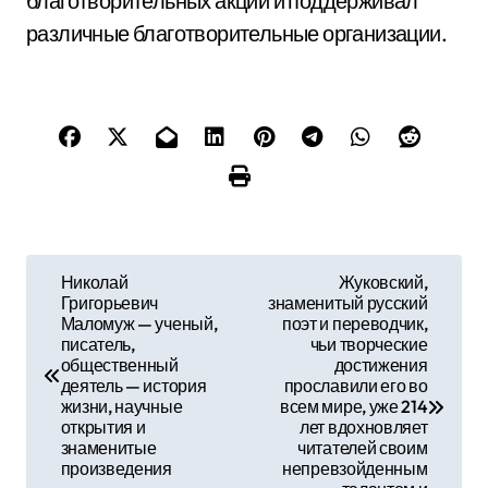
благотворительных акций и поддерживал
различные благотворительные организации.
Н
Николай
Жуковский,
Григорьевич
знаменитый русский
а
Маломуж — ученый,
поэт и переводчик,
писатель,
чьи творческие
в
общественный
достижения
деятель — история
прославили его во
и
жизни, научные
всем мире, уже 214
открытия и
лет вдохновляет
г
знаменитые
читателей своим
произведения
непревзойденным