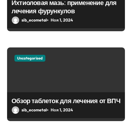
я
Ихтиоловая мазь: применение для
лечения фурункулов
м
sib_ecometal
Ноя 1, 2024
Uncategorised
Обзор таблеток для лечения от ВПЧ
sib_ecometal
Ноя 1, 2024