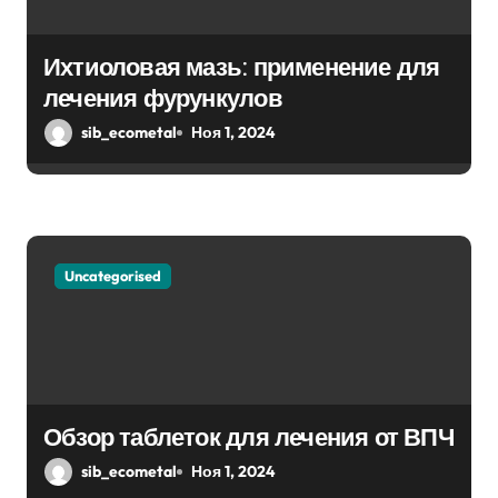
а
Ихтиоловая мазь: применение для
п
лечения фурункулов
и
sib_ecometal
Ноя 1, 2024
с
я
м
Uncategorised
Обзор таблеток для лечения от ВПЧ
sib_ecometal
Ноя 1, 2024