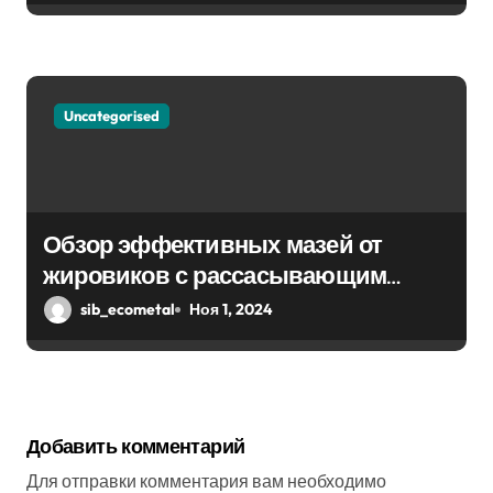
Uncategorised
Обзор эффективных мазей от
жировиков с рассасывающим
эффектом
sib_ecometal
Ноя 1, 2024
Добавить комментарий
Для отправки комментария вам необходимо