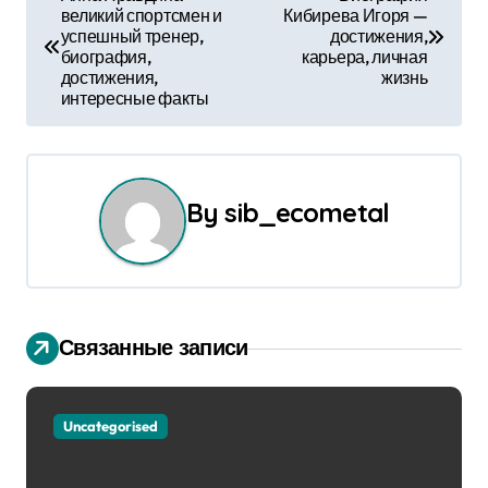
великий спортсмен и
Кибирева Игоря —
а
успешный тренер,
достижения,
биография,
карьера, личная
в
достижения,
жизнь
интересные факты
и
г
а
By
sib_ecometal
ц
и
я
Связанные записи
п
о
Uncategorised
з