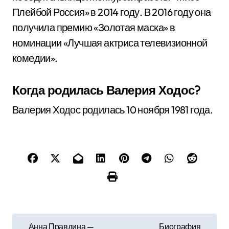
Плейбой Россия» в 2014 году. В 2016 году она
получила премию «Золотая маска» в
номинации «Лучшая актриса телевизионной
комедии».
Когда родилась Валерия Ходос?
Валерия Ходос родилась 10 ноября 1981 года.
Н
Анна Правдина —
Биография