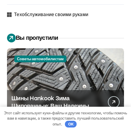
Техобслуживание своими руками
Вы пропустили
Советы автомобилистам
Шины Hankook Зима
Шипованные: Ваш Надежный
Партнёр на Снежных Дорогах
Этот сайт использует куки-файлы и другие технологии, чтобы помочь
вам в навигации, а также предоставить лучший пользовательский
опыт.
OK