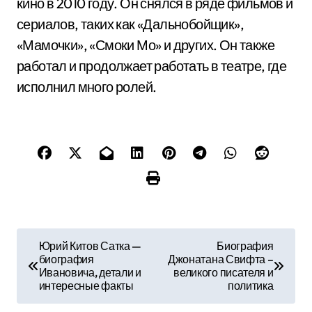
кино в 2010 году. Он снялся в ряде фильмов и
сериалов, таких как «Дальнобойщик»,
«Мамочки», «Смоки Мо» и других. Он также
работал и продолжает работать в театре, где
исполнил много ролей.
Н
Юрий Китов Сатка —
Биография
биография
Джонатана Свифта –
а
Ивановича, детали и
великого писателя и
интересные факты
политика
в