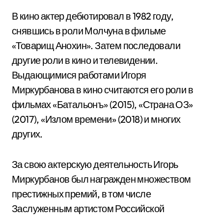
В кино актер дебютировал в 1982 году,
снявшись в роли Молчуна в фильме
«Товарищ Анохин». Затем последовали
другие роли в кино и телевидении.
Выдающимися работами Игоря
Миркурбанова в кино считаются его роли в
фильмах «Батальонъ» (2015), «Страна ОЗ»
(2017), «Излом времени» (2018) и многих
других.
За свою актерскую деятельность Игорь
Миркурбанов был награжден множеством
престижных премий, в том числе
Заслуженным артистом Российской