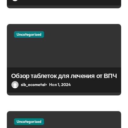
и
с
я
Uncategorised
м
Обзор таблеток для лечения от ВПЧ
sib_ecometal
Ноя 1, 2024
Uncategorised