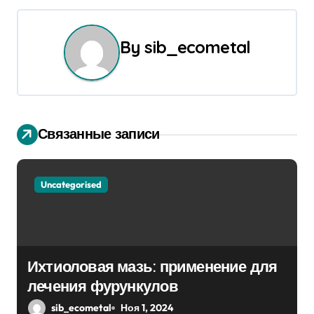
и
г
By
sib_ecometal
а
ц
и
Связанные записи
я
п
Uncategorised
о
з
Ихтиоловая мазь: применение для
а
лечения фурункулов
п
sib_ecometal
Ноя 1, 2024