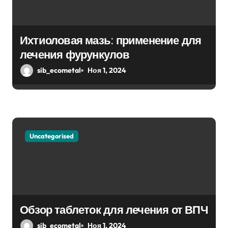
з
а
Ихтиоловая мазь: применение для
п
лечения фурункулов
sib_ecometal
Ноя 1, 2024
и
с
я
м
Uncategorised
Обзор таблеток для лечения от ВПЧ
sib_ecometal
Ноя 1, 2024