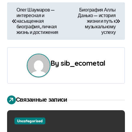
Н
Олег Шаумаров —
Биография Аллы
интересная и
Данько — история
а
насыщенная
жизни и путь к
биография, личная
музыкальному
в
жизнь и достижения
успеху
и
г
By
sib_ecometal
а
ц
и
Связанные записи
я
п
Uncategorised
о