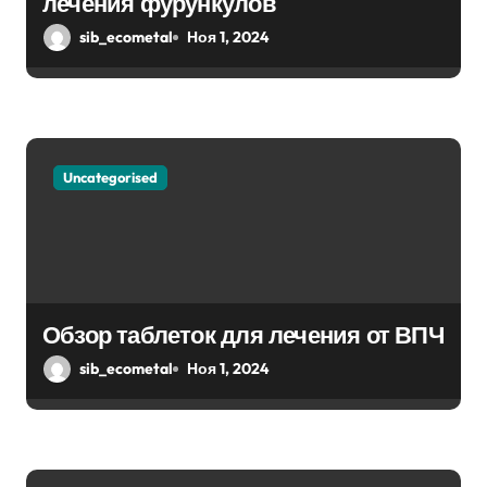
лечения фурункулов
с
sib_ecometal
Ноя 1, 2024
я
м
Uncategorised
Обзор таблеток для лечения от ВПЧ
sib_ecometal
Ноя 1, 2024