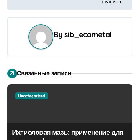
пианисте
г
а
ц
By
sib_ecometal
и
я
п
Связанные записи
о
з
Uncategorised
а
п
Ихтиоловая мазь: применение для
и