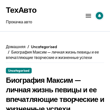
Перейти
ТехАвто
к
содержанию
Прокачка авто
Домашняя
Uncategorised
Биография Максим — личная жизнь певицы и ее
впечатляющие творческие и жизненные успехи
Uncategorised
Биография Максим —
личная жизнь певицы и ее
впечатляющие творческие и
жизненные успехи