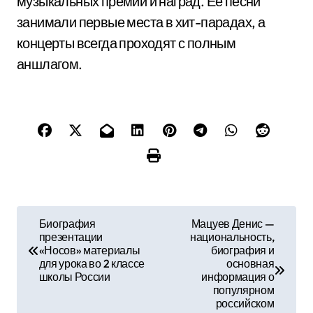
музыкальных премий и наград. Ее песни
занимали первые места в хит-парадах, а
концерты всегда проходят с полным
аншлагом.
Н
Биография
Мацуев Денис —
презентации
национальность,
а
«Носов» материалы
биография и
для урока во 2 классе
основная
в
школы России
информация о
популярном
и
российском