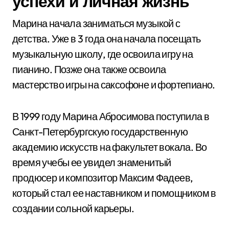
успехи и личная жизнь
Марина начала заниматься музыкой с
детства. Уже в 3 года она начала посещать
музыкальную школу, где освоила игру на
пианино. Позже она также освоила
мастерство игры на саксофоне и фортепиано.
В 1999 году Марина Абросимова поступила в
Санкт-Петербургскую государственную
академию искусств на факультет вокала. Во
время учебы ее увидел знаменитый
продюсер и композитор Максим Фадеев,
который стал ее наставником и помощником в
создании сольной карьеры.