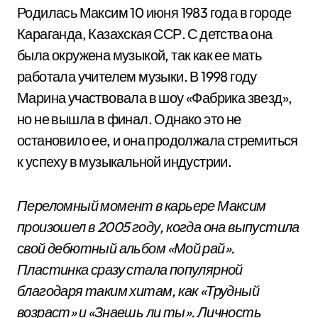
Родилась Максим 10 июня 1983 года в городе
Караганда, Казахская ССР. С детства она
была окружена музыкой, так как ее мать
работала учителем музыки. В 1998 году
Марина участвовала в шоу «Фабрика звезд»,
но не вышла в финал. Однако это не
остановило ее, и она продолжала стремиться
к успеху в музыкальной индустрии.
Переломный момент в карьере Максим
произошел в 2005 году, когда она выпустила
свой дебютный альбом «Мой рай».
Пластинка сразу стала популярной
благодаря таким хитам, как «Трудный
возраст» и «Знаешь ли ты». Личность