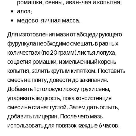
ромашки, сенны, иван-чая и копытня;
алоэ;
медово-яичная масса.
Для изготовления мази от абсцедирующего
фурункула необходимо смешать в равных
количествах (по 20 грамм) листья лопуха,
соцветия ромашки, измельченный корень
копытня, залить крутым кипятком. Поставить
смесь на плиту, довести до закипания.
Добавить 1 столовую ложку трухи сены,
упаривать жидкость, пока консистенция
смеси не станет густой. Затем дать остыть,
добавить глицерин. После чего мазь
использовать для повязок каждые 6 часов.