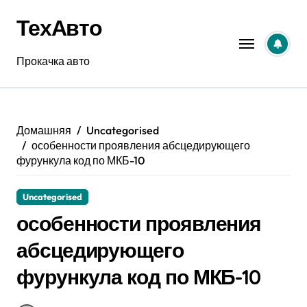
Перейти
ТехАвто
к
содержанию
Прокачка авто
Домашняя
Uncategorised
особенности проявления абсцедирующего
фурункула код по МКБ-10
Uncategorised
особенности проявления
абсцедирующего
фурункула код по МКБ-10