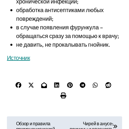
хронической инфекции;
обработка антисептиками любых
повреждений;
в случае появления фурункула –
обращаться сразу за помощью к врачу;
не давить, не прокалывать гнойник.
Источник
Н
Обзор и правила
Чирей в анусе: