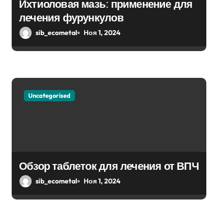
Ихтиоловая мазь: применение для
а
лечения фурункулов
п
sib_ecometal
Ноя 1, 2024
и
с
я
Uncategorised
м
Обзор таблеток для лечения от ВПЧ
sib_ecometal
Ноя 1, 2024