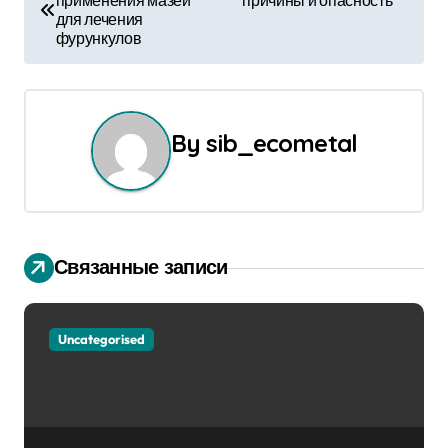
применения мазей
причины и опасность
а
для лечения
фурункулов
в
и
г
By
sib_ecometal
а
ц
и
Связанные записи
я
п
Uncategorised
о
з