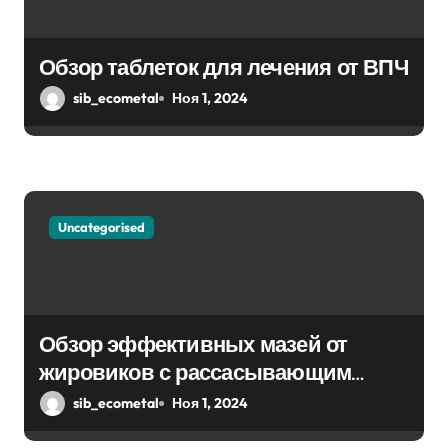
Обзор таблеток для лечения от ВПЧ
sib_ecometal
Ноя 1, 2024
Uncategorised
Обзор эффективных мазей от
жировиков с рассасывающим
эффектом
sib_ecometal
Ноя 1, 2024