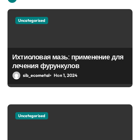
я
п
Uncategorised
о
з
а
Ихтиоловая мазь: применение для
п
лечения фурункулов
sib_ecometal
Ноя 1, 2024
и
с
я
м
Uncategorised