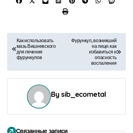
Н
Как использовать
Фурункул, возникший
мазь Вишневского
на лице: как
а
для лечения
избавиться и
фурункулов
опасность
в
воспаления
и
г
By
sib_ecometal
а
ц
и
Связанные записи