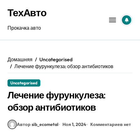
Перейти
ТехАвто
к
содержанию
Прокачка авто
Домашняя
Uncategorised
Лечение фурункулеза: обзор антибиотиков
Uncategorised
Лечение фурункулеза:
обзор антибиотиков
Автор sib_ecometal
Ноя 1, 2024
Комментариев нет