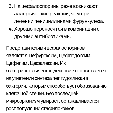
На цефалоспорины реже возникают
аллергические реакции, чем при
лечении пенициллинами фурункулеза.
Хорошо переносятся в комбинации с
другими антибиотиками.
Представителями цефалоспоринов
являются Цефуроксим, Цефподоксим,
Цефипим, Цефалексин. Их
бактериостатическое действие основывается
на угнетении синтеза пептидогликана
бактерий, который способствует образованию
клеточной стенки. Без последней
микроорганизм умирает, останавливается
рост популяции стафилококков.