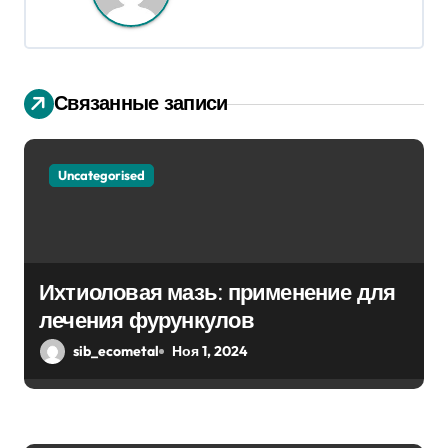
а
ц
и
Связанные записи
я
п
Uncategorised
о
з
Ихтиоловая мазь: применение для
а
лечения фурункулов
п
sib_ecometal
Ноя 1, 2024
и
с