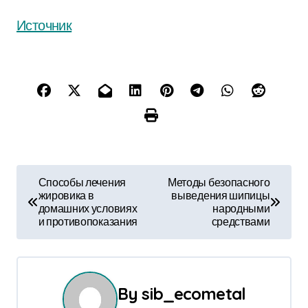
Источник
Н
Способы лечения
Методы безопасного
жировика в
выведения шипицы
а
домашних условиях
народными
и противопоказания
средствами
в
и
г
By
sib_ecometal