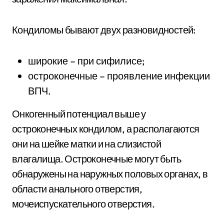
Кондиломы бывают двух разновидностей:
широкие – при сифилисе;
остроконечные – проявление инфекции
ВПЧ.
Онкогенный потенциал выше у
остроконечных кондилом, а располагаются
они на шейке матки и на слизистой
влагалища. Остроконечные могут быть
обнаружены на наружных половых органах, в
области анального отверстия,
мочеиспускательного отверстия.