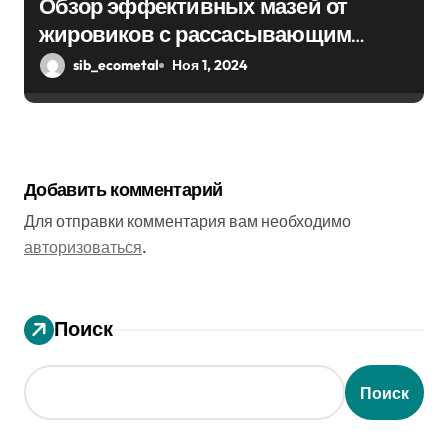
Обзор эффективных мазей от
жировиков с рассасывающим
эффектом
sib_ecometal
Ноя 1, 2024
Добавить комментарий
Для отправки комментария вам необходимо
авторизоваться
.
Поиск
Поиск