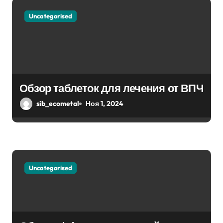
я
Uncategorised
м
Обзор таблеток для лечения от ВПЧ
sib_ecometal
Ноя 1, 2024
Uncategorised