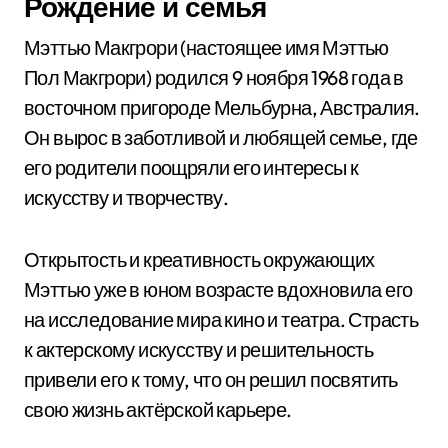
Рождение и семья
Мэттью Макгрори (настоящее имя Мэттью
Пол Макгрори) родился 9 ноября 1968 года в
восточном пригороде Мельбурна, Австралия.
Он вырос в заботливой и любящей семье, где
его родители поощряли его интересы к
искусству и творчеству.
Открытость и креативность окружающих
Мэттью уже в юном возрасте вдохновила его
на исследование мира кино и театра. Страсть
к актерскому искусству и решительность
привели его к тому, что он решил посвятить
свою жизнь актёрской карьере.