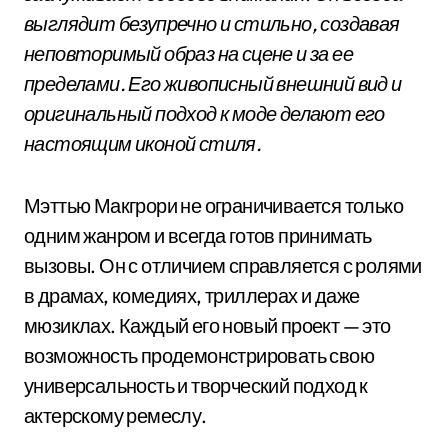
выглядит безупречно и стильно, создавая
неповторимый образ на сцене и за ее
пределами. Его живописный внешний вид и
оригинальный подход к моде делают его
настоящим иконой стиля.
Мэттью Макгрори не ограничивается только
одним жанром и всегда готов принимать
вызовы. Он с отличием справляется с ролями
в драмах, комедиях, триллерах и даже
мюзиклах. Каждый его новый проект — это
возможность продемонстрировать свою
универсальность и творческий подход к
актерскому ремеслу.