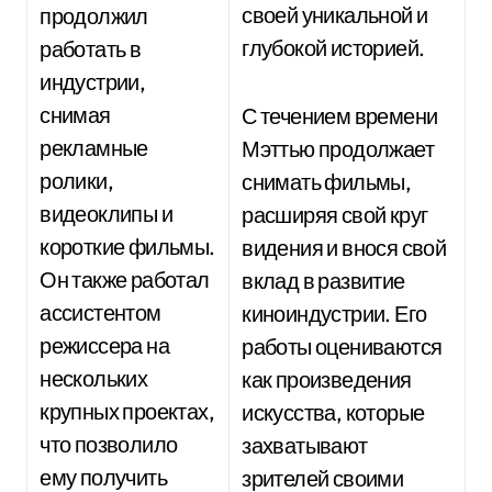
своей уникальной и
продолжил
глубокой историей.
работать в
индустрии,
снимая
С течением времени
рекламные
Мэттью продолжает
ролики,
снимать фильмы,
видеоклипы и
расширяя свой круг
короткие фильмы.
видения и внося свой
Он также работал
вклад в развитие
ассистентом
киноиндустрии. Его
режиссера на
работы оцениваются
нескольких
как произведения
крупных проектах,
искусства, которые
что позволило
захватывают
ему получить
зрителей своими