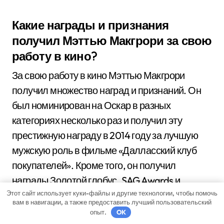
Какие награды и признания
получил Мэттью Макгрори за свою
работу в кино?
За свою работу в кино Мэттью Макгрори
получил множество наград и признаний. Он
был номинирован на Оскар в разных
категориях несколько раз и получил эту
престижную награду в 2014 году за лучшую
мужскую роль в фильме «Далласский клуб
покупателей». Кроме того, он получил
награды Золотой глобус, SAG Awards и
Этот сайт использует куки-файлы и другие технологии, чтобы помочь
другие.
вам в навигации, а также предоставить лучший пользовательский
опыт.
OK