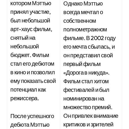
котором Мэттью
Однако Мэттью
принял участие,
всегда мечтал о
был небольшой
собственном
арт-хаус фильм,
полнометражном
снятый на
фильме. В 2002 году
небольшой
его мечта сбылась, и
бюджет. Фильм
он представил свой
стал его дебютом
первый фильм
в кино и позволил
«Дорога в никуда».
ему показать свой
Фильм стал хитом
потенциал как
фестивалей и был
режиссера.
номинирован на
множество премий.
Он привлек внимание
После успешного
критиков и зрителей
дебюта Мэттью