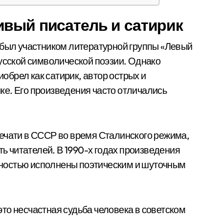
ивый писатель и сатирик
 был участником литературной группы «Левый
русской символической поэзии. Однако
брел как сатирик, автор острых и
е. Его произведения часто отличались
ечати в СССР во время Сталинского режима,
ть читателей. В 1990-х годах произведения
ностью исполнены поэтическим и шуточным
то несчастная судьба человека в советском