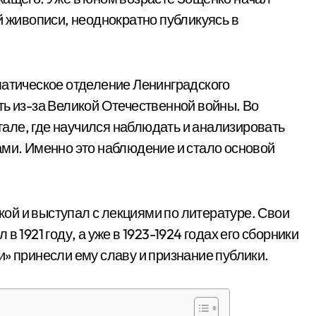
й живописи, неоднократно публикуясь в
матическое отделение Ленинградского
ть из-за Великой Отечественной войны. Во
але, где научился наблюдать и анализировать
ами. Именно это наблюдение и стало основой
ой и выступал с лекциями по литературе. Свои
 1921 году, а уже в 1923-1924 годах его сборники
» принесли ему славу и признание публики.