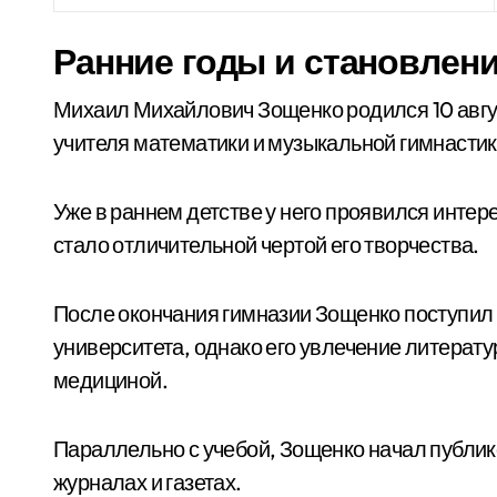
Ранние годы и становлен
Михаил Михайлович Зощенко родился 10 авгус
учителя математики и музыкальной гимнастик
Уже в раннем детстве у него проявился интер
стало отличительной чертой его творчества.
После окончания гимназии Зощенко поступил 
университета, однако его увлечение литерату
медициной.
Параллельно с учебой, Зощенко начал публико
журналах и газетах.