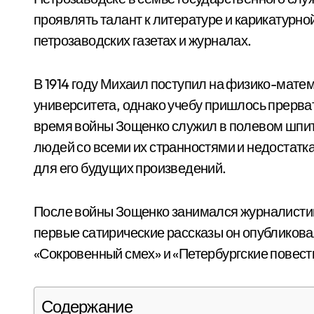
проявлять талант к литературе и карикатурно
петрозаводских газетах и журналах.
В 1914 году Михаил поступил на физико-мате
университета, однако учебу пришлось прерва
время войны Зощенко служил в полевом шпит
людей со всеми их странностями и недостатк
для его будущих произведений.
После войны Зощенко занимался журналистик
первые сатирические рассказы он опубликовал в
«Сокровенный смех» и «Петербургские повести
Содержание