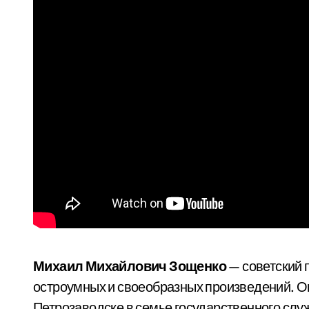
Михаил Михайлович Зощенко
— советский 
остроумных и своеобразных произведений. Он 
Петрозаводске в семье государственного слу