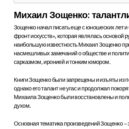
Михаил Зощенко: талантл
Зощенко начал писать еще с юношеских лет и
фронт искусств», которая являлась основой 
наибольшую известность Михаил Зощенко прио
насмешливых замечаний о обществе и политик
сарказмом, иронией и тонким юмором.
Книги Зощенко были запрещены и изъяты из п
однако его талант не угас и продолжал покоря
Михаила Зощенко были восстановлены и пол
духом.
Основная тематика произведений Зощенко – э