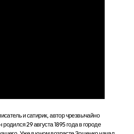
писатель и сатирик, автор чрезвычайно
родился 29 августа 1895 года в городе
жащего. Уже в юном возрасте Зощенко начал