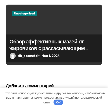
Uncategorised
Обзор эффективных мазей от
жировиков с рассасывающим
эффектом
sib_ecometal
Ноя 1, 2024
Добавить комментарий
Для отправки комментария вам необходимо
Этот сайт использует куки-файлы и другие технологии, чтобы помочь
вам в навигации, а также предоставить лучший пользовательский
авторизоваться
.
опыт.
OK