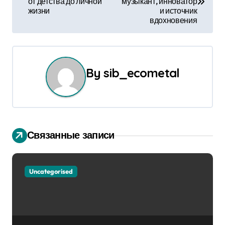
от детства до личной
музыкант, инноватор
жизни
и источник
в
вдохновения
и
г
By
sib_ecometal
а
ц
и
Связанные записи
я
п
Uncategorised
о
з