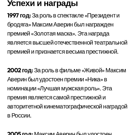
Успехи и награды
1997 год:
За роль в спектакле «Президент и
бродяга» Максим Аверин был награжден
премией «Золотая маска». Эта награда
является высшей отечественной театральной
премией и признается весьма престижной.
2002 год:
За роль в фильме «Живой» Максим
Аверин был удостоен премии «Ника» в
номинации «Лучшая мужская роль». Эта
премия является самой престижной и
авторитетной кинематографической наградой
в России.
2005 год:
Максим Аверин был удостоен