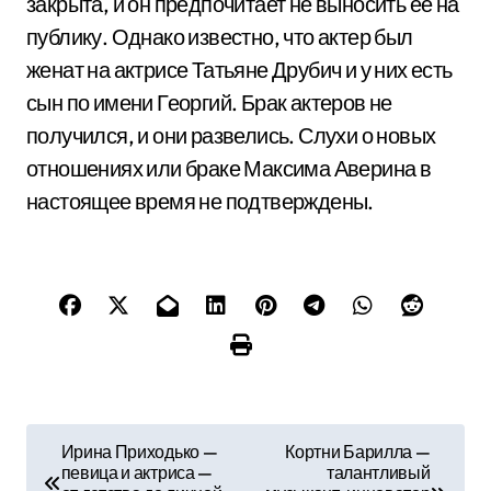
закрыта, и он предпочитает не выносить ее на
публику. Однако известно, что актер был
женат на актрисе Татьяне Друбич и у них есть
сын по имени Георгий. Брак актеров не
получился, и они развелись. Слухи о новых
отношениях или браке Максима Аверина в
настоящее время не подтверждены.
Н
Ирина Приходько —
Кортни Барилла —
певица и актриса —
талантливый
а