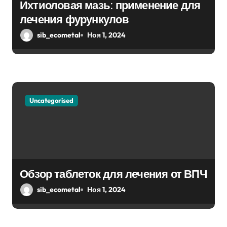
а
Ихтиоловая мазь: применение для
п
лечения фурункулов
sib_ecometal
Ноя 1, 2024
и
с
я
м
Uncategorised
Обзор таблеток для лечения от ВПЧ
sib_ecometal
Ноя 1, 2024