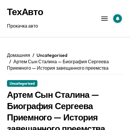
Перейти
ТехАвто
к
содержанию
Прокачка авто
Домашняя
Uncategorised
Артем Сын Сталина — Биография Сергеева
Приемного — История завещанного преемства
Uncategorised
Артем Сын Сталина —
Биография Сергеева
Приемного — История
завещанного преемства