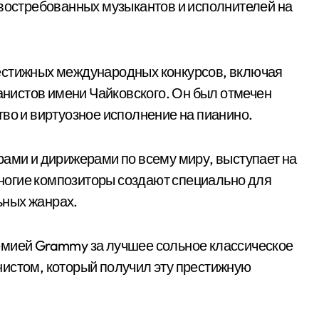
 востребованных музыкантов и исполнителей на
естижных международных конкурсов, включая
нистов имени Чайковского. Он был отмечен
тво и виртуозное исполнение на пианино.
рами и дирижерами по всему миру, выступает на
ногие композиторы создают специально для
ьных жанрах.
емией Grammy за лучшее сольное классическое
нистом, который получил эту престижную