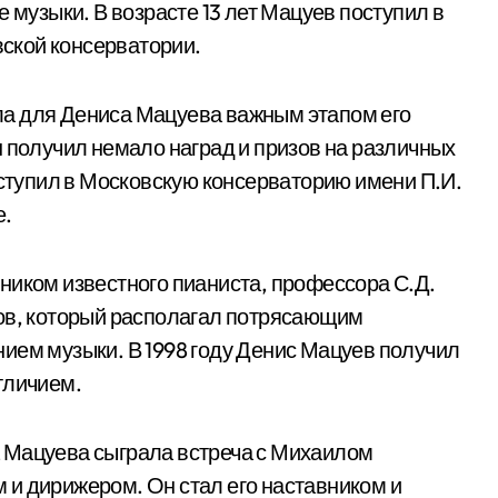
 музыки. В возрасте 13 лет Мацуев поступил в
ской консерватории.
а для Дениса Мацуева важным этапом его
н получил немало наград и призов на различных
оступил в Московскую консерваторию имени П.И.
е.
ником известного пианиста, профессора С.Д.
тов, который располагал потрясающим
ием музыки. В 1998 году Денис Мацуев получил
тличием.
 Мацуева сыграла встреча с Михаилом
и дирижером. Он стал его наставником и