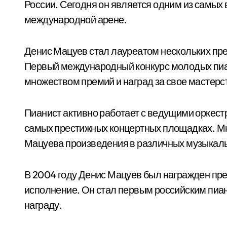
России. Сегодня он является одним из самых
международной арене.
Денис Мацуев стал лауреатом нескольких пр
Первый международный конкурс молодых пиа
множеством премий и наград за свое мастерс
Пианист активно работает с ведущими оркест
самых престижных концертных площадках. М
Мацуева произведения в различных музыкал
В 2004 году Денис Мацуев был награжден пр
исполнение. Он стал первым российским пиа
награду.