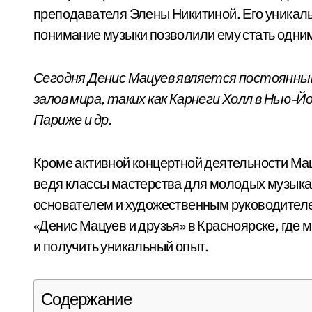
преподавателя Элены Никитиной. Его уникаль
понимание музыки позволили ему стать одни
Сегодня Денис Мацуев является постоянн
залов мира, таких как Карнеги Холл в Нью-Йо
Париже и др.
Кроме активной концертной деятельности Ма
ведя классы мастерства для молодых музыкан
основателем и художественным руководител
«Денис Мацуев и друзья» в Красноярске, где 
и получить уникальный опыт.
Содержание