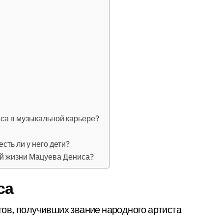
иса в музыкальной карьере?
сть ли у него дети?
ой жизни Мацуева Дениса?
са
ов, получивших звание народного артиста