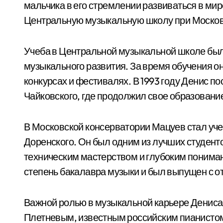
мальчика в его стремлении развиваться в мире
Центральную музыкальную школу при Москов
Учеба в Центральной музыкальной школе был
музыкального развития. За время обучения о
конкурсах и фестивалях. В 1993 году Денис п
Чайковского, где продолжил свое образовани
В Московской консерватории Мацуев стал уче
Доренского. Он был одним из лучших студен
техническим мастерством и глубоким пониман
степень бакалавра музыки и был выпущен с о
Важной ролью в музыкальной карьере Дениса
Плетневым, известным российским пианистом 