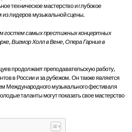
ное техническое мастерство и глубокое
м из лидеров музыкальной сцены.
ым гостем самых престижных концертных
рке, Вигмор Холл в Вене, Опера Гарние в
цуев продолжает преподавательскую работу,
тов в России и за рубежом. Он также является
ем Международного музыкального фестиваля
молодые таланты могут показать свое мастерство