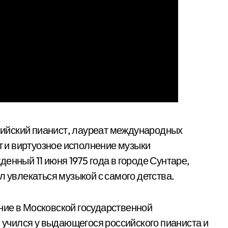
сийский пианист, лауреат международных
нт и виртуозное исполнение музыки
енный 11 июня 1975 года в городе Сунтаре,
л увлекаться музыкой с самого детства.
ние в Московской государственной
н учился у выдающегося российского пианиста и