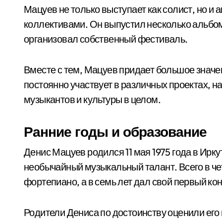
Мацуев не только выступает как солист, но и 
коллективами. Он выпустил несколько альбом
организовал собственный фестиваль.
Вместе с тем, Мацуев придает большое значе
постоянно участвует в различных проектах, 
музыкантов и культуры в целом.
Ранние годы и образование
Денис Мацуев родился 11 мая 1975 года в Ирку
необычайный музыкальный талант. Всего в че
фортепиано, а в семь лет дал свой первый ко
Родители Дениса по достоинству оценили ег