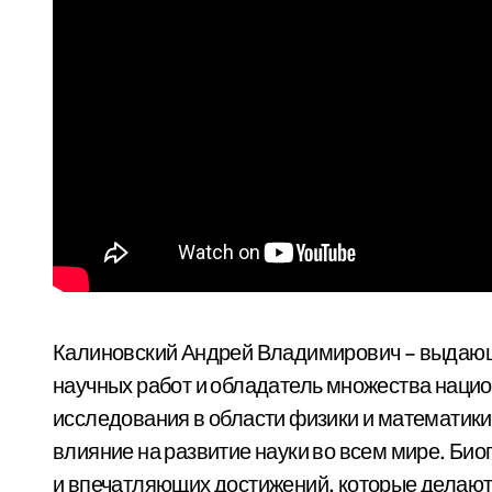
Калиновский Андрей Владимирович – выдающ
научных работ и обладатель множества наци
исследования в области физики и математи
влияние на развитие науки во всем мире. Би
и впечатляющих достижений, которые делают