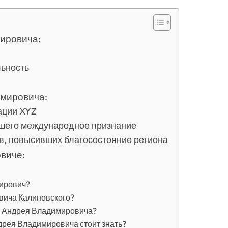
ировича:
льность
имировича:
зации XYZ
шего международное признание
в, повысивших благосостояние региона
виче:
мирович?
вича Калиновского?
го Андрея Владимировича?
дрея Владимировича стоит знать?