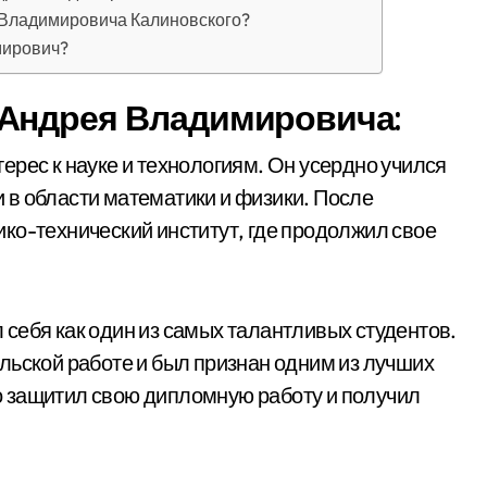
 Владимировича Калиновского?
мирович?
 Андрея Владимировича:
ерес к науке и технологиям. Он усердно учился
 в области математики и физики. После
ко-технический институт, где продолжил свое
себя как один из самых талантливых студентов.
льской работе и был признан одним из лучших
шно защитил свою дипломную работу и получил