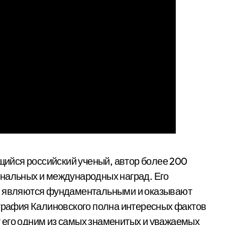
ийся российский ученый, автор более 200
ональных и международных наград. Его
ки являются фундаментальными и оказывают
ография Калиновского полна интересных фактов
 его одним из самых знаменитых и уважаемых