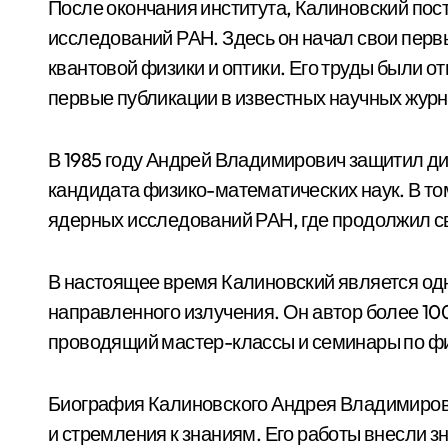
После окончания института, Калиновский пос
исследований РАН. Здесь он начал свои перв
квантовой физики и оптики. Его труды были 
первые публикации в известных научных журн
В 1985 году Андрей Владимирович защитил ди
кандидата физико-математических наук. В том
ядерных исследований РАН, где продолжил с
В настоящее время Калиновский является од
направленного излучения. Он автор более 100
проводящий мастер-классы и семинары по фи
Биография Калиновского Андрея Владимиров
и стремления к знаниям. Его работы внесли зн