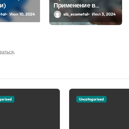
и)
Применение в
Современном
tal
Июл 10, 2024
sib_ecometal
Июл 3, 2024
Строительстве
ваться
.
gorised
Uncategorised