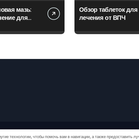
овая мазь:
Обзор таблеток для
нение для
лечения от ВПЧ
ия фурункулов
рские права © Все права защищены
|
Newspaperup
от
Theme
угие технологии, чтобы помочь вам в навигации, а также предоставить л