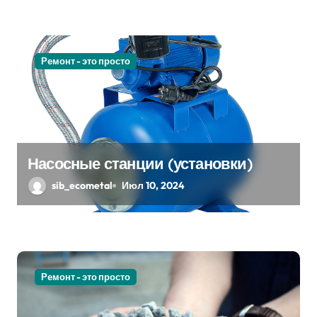
и
с
я
Ремонт - это просто
м
Насосные станции (установки)
sib_ecometal
Июл 10, 2024
Ремонт - это просто