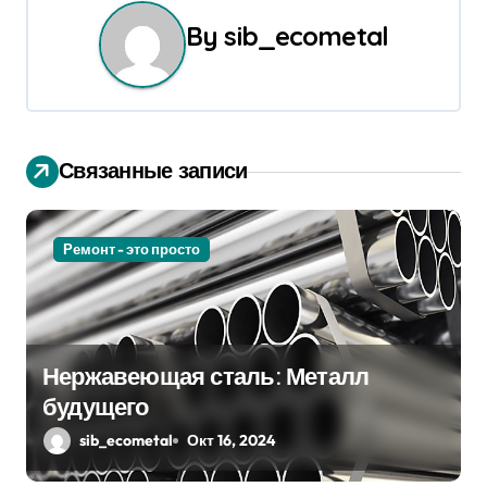
и
By
sib_ecometal
г
а
ц
Связанные записи
и
я
Ремонт - это просто
п
о
з
Нержавеющая сталь: Металл
а
будущего
sib_ecometal
Окт 16, 2024
п