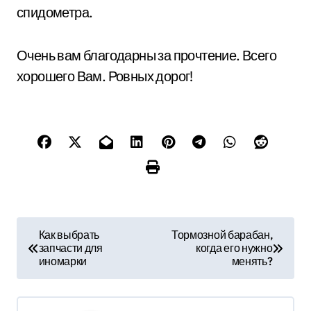
спидометра.
Очень вам благодарны за прочтение. Всего
хорошего Вам. Ровных дорог!
Н
Как выбрать
Тормозной барабан,
запчасти для
когда его нужно
а
иномарки
менять?
в