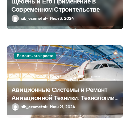
Щебень и Его Применение в
Современном Строительстве
sib_ecometal
Июл 3, 2024
Ремонт - это просто
Авиционные Системы и Ремонт
Авиационной Техники: Технологии
и Практика
sib_ecometal
Июн 21, 2024