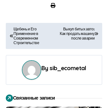
Н
Щебень и Его
Выкуп битых авто:
Применение в
Как продать машину
а
Современном
после аварии
Строительстве
в
и
г
By
sib_ecometal
а
ц
и
Связанные записи
я