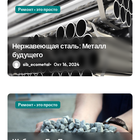
п
Ремонт - это просто
о
з
Нержавеющая сталь: Металл
а
будущего
п
sib_ecometal
Окт 16, 2024
и
с
я
Ремонт - это просто
м