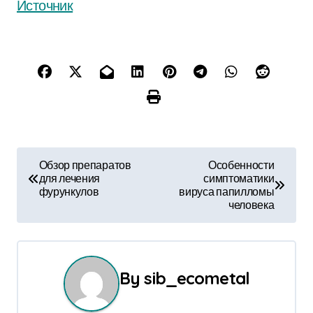
Источник
Н
Обзор препаратов
Особенности
для лечения
симптоматики
а
фурункулов
вируса папилломы
человека
в
и
г
By
sib_ecometal
а