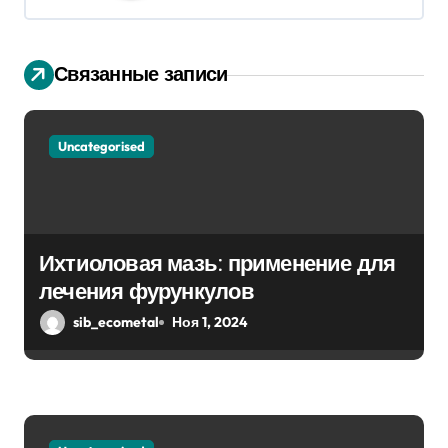
ц
и
Связанные записи
я
п
Uncategorised
о
з
Ихтиоловая мазь: применение для
а
лечения фурункулов
п
sib_ecometal
Ноя 1, 2024
и
с
я