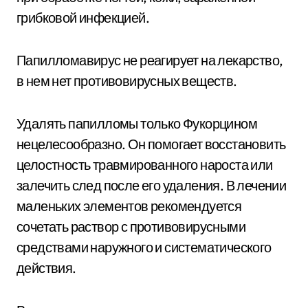
грибковой инфекцией.
Папилломавирус не реагирует на лекарство,
в нем нет противовирусных веществ.
Удалять папилломы только Фукорцином
нецелесообразно. Он помогает восстановить
целостность травмированного нароста или
залечить след после его удаления. В лечении
маленьких элементов рекомендуется
сочетать раствор с противовирусными
средствами наружного и систематического
действия.