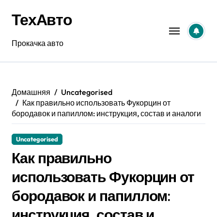
Перейти
ТехАвто
к
содержанию
Прокачка авто
Домашняя
Uncategorised
Как правильно использовать Фукорцин от
бородавок и папиллом: инструкция, состав и аналоги
Uncategorised
Как правильно
использовать Фукорцин от
бородавок и папиллом:
инструкция, состав и