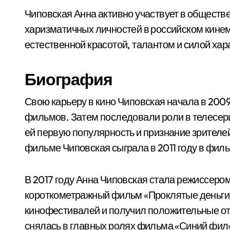
Чиповская Анна активно участвует в обществе
харизматичных личностей в российском кине
естественной красотой, талантом и силой хар
Биография
Свою карьеру в кино Чиповская начала в 200
фильмов. Затем последовали роли в телесери
ей первую популярность и признание зрител
фильме Чиповская сыграла в 2011 году в фил
В 2017 году Анна Чиповская стала режиссером
короткометражный фильм «Проклятые деньги»
кинофестивалей и получил положительные отз
снялась в главных ролях фильма «Синий фил