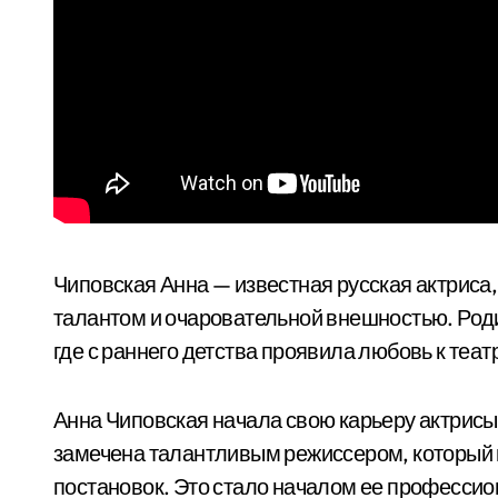
Чиповская Анна — известная русская актриса
талантом и очаровательной внешностью. Роди
где с раннего детства проявила любовь к теат
Анна Чиповская начала свою карьеру актрисы
замечена талантливым режиссером, который п
постановок. Это стало началом ее профессион