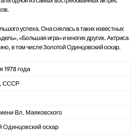
тала одной из самых востребованных актрис
ков.
льшого успеха. Она снялась в таких известных
дель», «Большая игра» и многих других. Актриса
кино, в том числе Золотой Одинцовский оскар.
я 1978 года
, СССР
мени Вл. Маяковского
й Одинцовский оскар