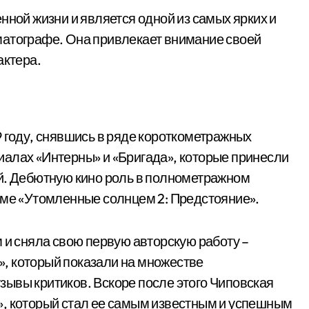
нной жизни и является одной из самых ярких и
матографе. Она привлекает внимание своей
актера.
9 году, снявшись в ряде короткометражных
алах «Интерны» и «Бригада», которые принесли
ей. Дебютную кино роль в полнометражном
ьме «Утомленные солнцем 2: Предстояние».
 и сняла свою первую авторскую работу –
, который показали на множестве
ывы критиков. Вскоре после этого Чиповская
», который стал ее самым известным и успешным