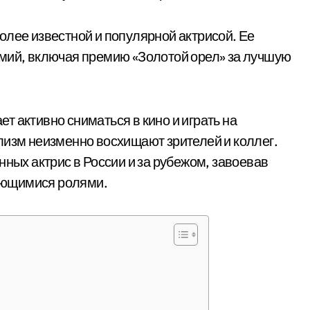
олее известной и популярной актрисой. Ее
емий, включая премию «Золотой орел» за лучшую
 активно сниматься в кино и играть на
лизм неизменно восхищают зрителей и коллег.
нных актрис в России и за рубежом, завоевав
ающимися ролями.