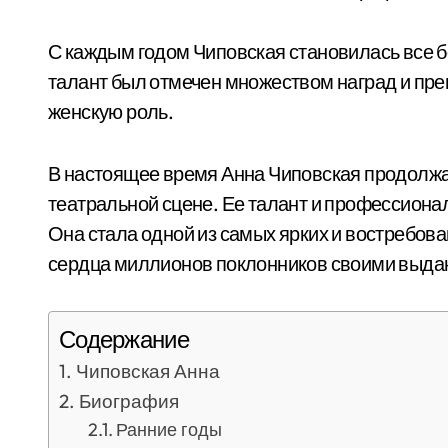
С каждым годом Чиповская становилась все б
талант был отмечен множеством наград и пр
женскую роль.
В настоящее время Анна Чиповская продолжает
театральной сцене. Ее талант и профессиона
Она стала одной из самых ярких и востребова
сердца миллионов поклонников своими выд
Содержание
Чиповская Анна
Биография
Ранние годы