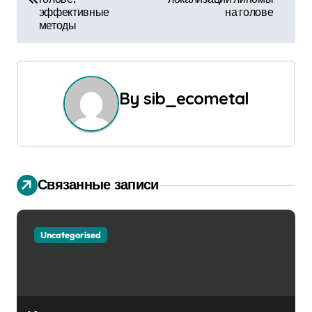
эффективные
на голове
в
методы
и
г
By
sib_ecometal
а
ц
и
Связанные записи
я
п
Uncategorised
о
з
а