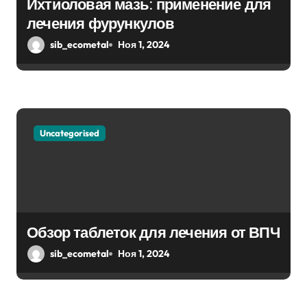
Ихтиоловая мазь: применение для
п
лечения фурункулов
sib_ecometal
Ноя 1, 2024
и
с
я
м
Uncategorised
Обзор таблеток для лечения от ВПЧ
sib_ecometal
Ноя 1, 2024