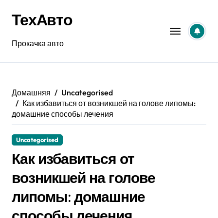
Перейти
ТехАвто
к
содержанию
Прокачка авто
Домашняя
Uncategorised
Как избавиться от возникшей на голове липомы:
домашние способы лечения
Uncategorised
Как избавиться от
возникшей на голове
липомы: домашние
способы лечения