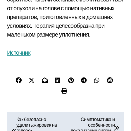
от опухоли на голове с помощью нативных
препаратов, приготовленных в домашних
условиях. Терапия целесообразна при
маленьком размере уплотнения.
Источник
Н
Как безопасно
Симптоматика и
удалить жировик на
особенности
а
голове:
локализации липомы