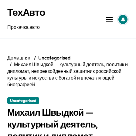
Перейти
ТехАвто
к
содержанию
Прокачка авто
Домашняя
Uncategorised
Михаил Швыдкой — культурный деятель, политик и
дипломат, непревзойденный защитник российской
культуры и искусства с богатой и впечатляющей
биографией
Uncategorised
Михаил Швыдкой —
культурный деятель,