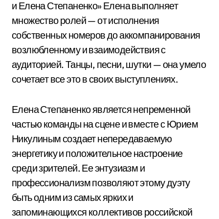
и Елена Степаненко» Елена выполняет
множество ролей — от исполнения
собственных номеров до аккомпанирования
возлюбленному и взаимодействия с
аудиторией. Танцы, песни, шутки — она умело
сочетает все это в своих выступлениях.
Елена Степаненко является непременной
частью команды на сцене и вместе с Юрием
Никулиным создает непередаваемую
энергетику и положительное настроение
среди зрителей. Ее энтузиазм и
профессионализм позволяют этому дуэту
быть одним из самых ярких и
запоминающихся коллективов российской