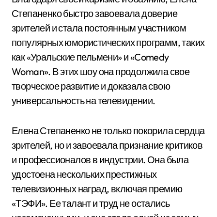
Степаненко быстро завоевала доверие
зрителей и стала постоянным участником
популярных юмористических программ, таких
как «Уральские пельмени» и «Comedy
Woman». В этих шоу она продолжила свое
творческое развитие и доказала свою
универсальность на телевидении.
Елена Степаненко не только покорила сердца
зрителей, но и завоевала признание критиков
и профессионалов в индустрии. Она была
удостоена нескольких престижных
телевизионных наград, включая премию
«ТЭФИ». Ее талант и труд не остались