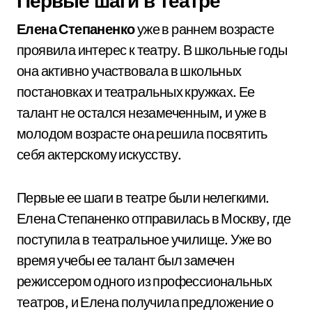
Первые шаги в театре
Елена Степаненко
уже в раннем возрасте
проявила интерес к театру. В школьные годы
она активно участвовала в школьных
постановках и театральных кружках. Ее
талант не остался незамеченным, и уже в
молодом возрасте она решила посвятить
себя актерскому искусству.
Первые ее шаги в театре были нелегкими.
Елена Степаненко отправилась в Москву, где
поступила в театральное училище. Уже во
время учебы ее талант был замечен
режиссером одного из профессиональных
театров, и Елена получила предложение о