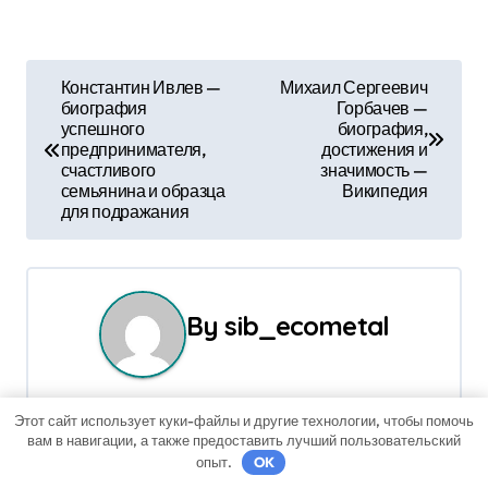
Н
Константин Ивлев —
Михаил Сергеевич
биография
Горбачев —
а
успешного
биография,
предпринимателя,
достижения и
в
счастливого
значимость —
семьянина и образца
Википедия
и
для подражания
г
а
By
sib_ecometal
ц
и
Этот сайт использует куки-файлы и другие технологии, чтобы помочь
я
вам в навигации, а также предоставить лучший пользовательский
Связанные записи
опыт.
OK
п