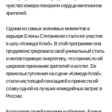
чувство юмора покорили сердца миллионов
зрителей.
Одним из самых значимых моментов в
карьере Елены Степаненко стало ее участие
в шоу «Комеди Клаб». В этой программе она
продемонстрировала свой уникальный стиль
и неповторимую энергетику, что принесло ей
широкое признание зрителей и коллег. Ее
яркие выступления на сцене «Комеди Клаб»
стали настоящей сенсацией и принесли ей
славу одной из лучших комедийных актрис в
России.
Благодаря своей каризме и обаянию, Елена