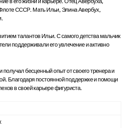
е в его жизни и карьере. Отец Авербуха,
Флоте СССР. Мать Ильи, Элина Авербух,
и.
итием талантов Ильи. С самого детства мальчик
тели поддерживали его увлечение и активно
и получал бесценный опыт от своего тренера и
ой. Благодаря постоянной поддержке и помощи
ехов в своей карьере фигуриста.
х