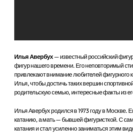
Илья Авербух
— известный российский фигур
фигур нашего времени. Его неповторимый ст
привлекают внимание любителей фигурного ка
Илья, чтобы достичь таких вершин спортивно
родительскую семью, интересные факты из ег
Илья Авербух родился в 1973 году в Москве. 
катанию, а мать — бывшей фигуристкой. С са
катания и стал усиленно заниматься этим видо