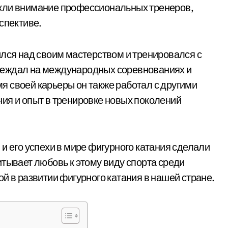
кли внимание профессиональных тренеров,
спективе.
ился над своим мастерством и тренировался с
беждал на международных соревнованиях и
 своей карьеры он также работал с другими
ия и опыт в тренировке новых поколений
и его успехи в мире фигурного катания сделали
итывает любовь к этому виду спорта среди
й в развитии фигурного катания в нашей стране.