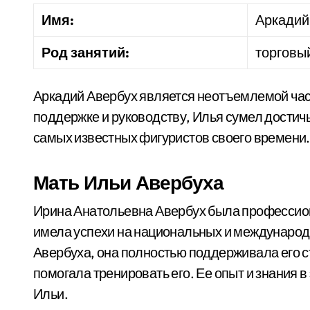
Имя:
Аркадий
Род занятий:
торговы
Аркадий Авербух является неотъемлемой част
поддержке и руководству, Илья сумел достич
самых известных фигуристов своего времени.
Мать Ильи Авербуха
Ирина Анатольевна Авербух была профессион
имела успехи на национальных и международ
Авербуха, она полностью поддерживала его с
помогала тренировать его. Ее опыт и знания 
Ильи.