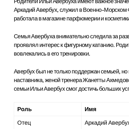
Родители Ильи Авербуха имеют важное значени
Аркадий Авербух, служил в Военно-Морском 
работала в магазине парфюмерии и косметик
Семья Авербуха внимательно следила за разв
проявлял интерес к фигурному катанию. Роди
вовлекались в его тренировки.
Авербух был не только поддержан семьей, но 
наставника, женой тренера Жанетты Ахмедов
семьи Ильи Авербух смог достичь больших усп
Роль
Имя
Отец
Аркадий Авербу