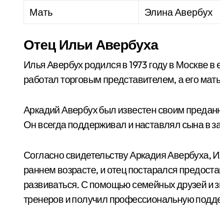
Мать
Элина Авербух
Отец Ильи Авербуха
Илья Авербух родился в 1973 году в Москве в 
работал торговым представителем, а его мат
Аркадий Авербух был известен своим преданн
Он всегда поддерживал и наставлял сына в за
Согласно свидетельству Аркадия Авербуха, И
раннем возрасте, и отец постарался предост
развиваться. С помощью семейных друзей и 
тренеров и получил профессиональную подде