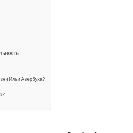
льность
изни Ильи Авербуха?
а?