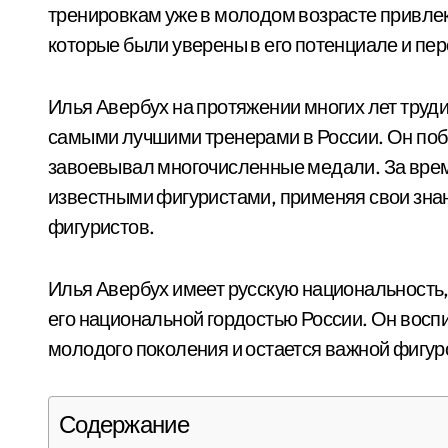
тренировкам уже в молодом возрасте привле
которые были уверены в его потенциале и пер
Илья Авербух на протяжении многих лет труд
самыми лучшими тренерами в России. Он по
завоевывал многочисленные медали. За время
известными фигуристами, применяя свои знан
фигуристов.
Илья Авербух имеет русскую национальность, 
его национальной гордостью России. Он восп
молодого поколения и остается важной фигуро
Содержание