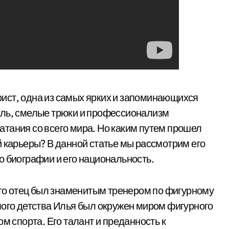
ист, одна из самых ярких и запоминающихся
иль, смелые трюки и профессионализм
тания со всего мира. Но каким путем прошел
й карьеры? В данной статье мы рассмотрим его
о биографии и его национальность.
Его отец был знаменитым тренером по фигурному
мого детства Илья был окружен миром фигурного
м спорта. Его талант и преданность к