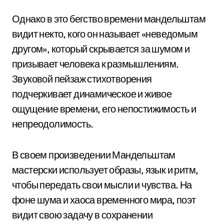
Однако в это бегство времени мандельштам
видит некто, кого он называет «неведомым
другом», который скрывается за шумом и
призывает человека к размышлениям.
Звуковой пейзаж стихотворения
подчеркивает динамическое и живое
ощущение времени, его непостижимость и
непреодолимость.
В своем произведении Мандельштам
мастерски использует образы, язык и ритм,
чтобы передать свои мысли и чувства. На
фоне шума и хаоса временного мира, поэт
видит свою задачу в сохранении