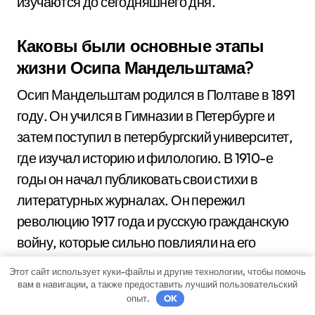
изучаются до сегодняшнего дня.
Каковы были основные этапы
жизни Осипа Мандельштама?
Осип Мандельштам родился в Полтаве в 1891
году. Он учился в Гимназии в Петербурге и
затем поступил в петербургский университет,
где изучал историю и филологию. В 1910-е
годы он начал публиковать свои стихи в
литературных журналах. Он пережил
революцию 1917 года и русскую гражданскую
войну, которые сильно повлияли на его
творчество. В 1930-е годы Мандельштам был
Этот сайт использует куки-файлы и другие технологии, чтобы помочь
осужден и отправлен в ссылку, где он провел
вам в навигации, а также предоставить лучший пользовательский
опыт.
OK
несколько лет. Его последние годы жизни