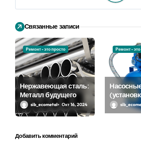
а
ц
Связанные записи
и
я
Ремонт - это просто
Ремонт - это
п
о
Нержавеющая сталь:
Насосные
з
Металл будущего
(установк
а
sib_ecometal
Окт 16, 2024
sib_ecome
п
и
Добавить комментарий
с