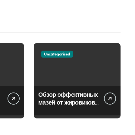
Uncategorised
Обзор эффективных
мазей от жировиков
с рассасывающим
эффектом