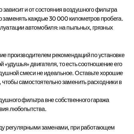
о зависит и от состояния воздушного фильтра
 заменять каждые 30 000 километров пробега.
плуатации автомобиля: на пыльных, грязных
ие производителем рекомендаций по установке
 «удушья» двигателя, то есть соотношение его
душной смеси не идеальное. Оставьте хорошие
 чтобы самостоятельно заменить расходники в
здушного фильтра вне собственного гаража
твия любопытства.
ду регулярными заменами, при работающем