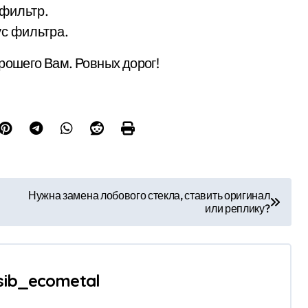
фильтр.
ус фильтра.
рошего Вам. Ровных дорог!
Нужна замена лобового стекла, ставить оригинал
или реплику?
sib_ecometal