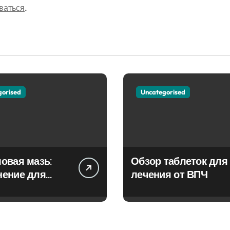
ваться
.
gorised
Uncategorised
овая мазь:
Обзор таблеток для
нение для
лечения от ВПЧ
ия фурункулов