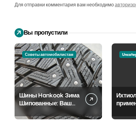
Для отправки комментария вам необходимо
авторизо
я
м
Вы пропустили
Советы автомобилистам
Uncate
Шины Hankook Зима
Ихтиол
Шипованные: Ваш
приме
Надежный Партнёр
лечен
на Снежных Дорогах