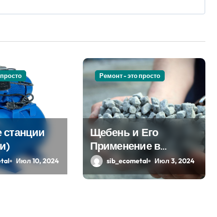
 просто
Ремонт - это просто
 станции
Щебень и Его
и)
Применение в
Современном
tal
Июл 10, 2024
sib_ecometal
Июл 3, 2024
Строительстве