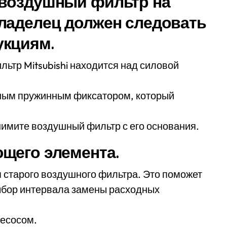
 воздушный фильтр на
ладелец должен следовать
укциям.
ьтр Mitsubishi находится над силовой
ным пружинным фиксатором, который
нимите воздушный фильтр с его основания.
щего элемента.
я старого воздушного фильтра. Это поможет
ыбор интервала замены расходных
лесосом.