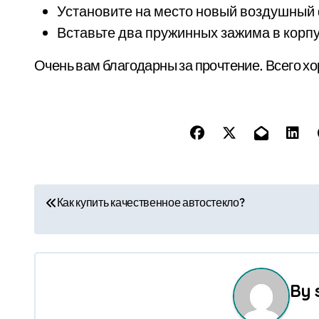
Установите на место новый воздушный 
Вставьте два пружинных зажима в корп
Очень вам благодарны за прочтение. Всего хо
Н
Как купить качественное автостекло?
а
в
и
By
г