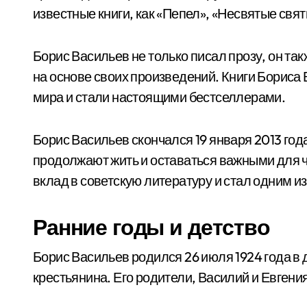
известные книги, как «Пепел», «Несвятые свят
Борис Васильев не только писал прозу, он та
на основе своих произведений. Книги Бориса
мира и стали настоящими бестселлерами.
Борис Васильев скончался 19 января 2013 год
продолжают жить и оставаться важными для ч
вклад в советскую литературу и стал одним и
Ранние годы и детство
Борис Васильев родился 26 июля 1924 года в
крестьянина. Его родители, Василий и Евген