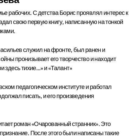
мье рабочих. С детства Борис проявлял интерес к
здал свою первую книгу, написанную на тонкой
нками.
асильев служил на фронте, был ранен и
ойны пронизывает его творчество и находит
ри здесь тихие…» и «Талант»
вском педагогическом институте и работал
одолжал писать, и его произведения
тает роман «Очарованный странник». Это
 признание. После этого были написаны такие