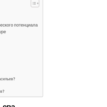
еского потенциала
уре
асильев?
ев?
ьева