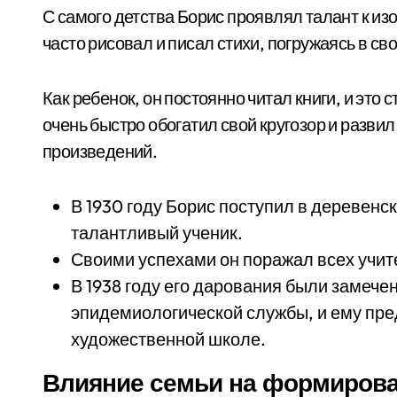
С самого детства Борис проявлял талант к из
часто рисовал и писал стихи, погружаясь в св
Как ребенок, он постоянно читал книги, и это
очень быстро обогатил свой кругозор и разв
произведений.
В 1930 году Борис поступил в деревенск
талантливый ученик.
Своими успехами он поражал всех учите
В 1938 году его дарования были замеч
эпидемиологической службы, и ему пр
художественной школе.
Влияние семьи на формирова