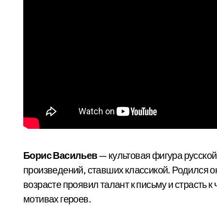
Борис Васильев
— культовая фигура русской
произведений, ставших классикой. Родился он
возрасте проявил талант к письму и страсть к
мотивах героев.