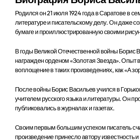
Родился он 21 июля 1924 года в Саратове в се
литературе и писательскому делу. Он даже со
бумаге и проиллюстрированную своими рису
В годы Великой Отечественной войны Борис В
награжден орденом «Золотая Звезда». Опыт в
воплощение в таких произведениях, как «А зо
После войны Борис Васильев учился в Горько
учителем русского языка и литературы. Он пр
публиковались в журналах и газетах.
Своим первым большим успехом писатель счи
произведение принесло автору известность и