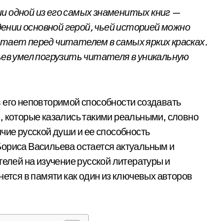
и одной из его самых знаменитых книг —
ении основной герой, чьей историей можно
стает перед читателем в самых ярких красках.
льев умел погрузить читателя в уникальную
 его неповторимой способности создавать
, которые казались такими реальными, словно
чие русской души и ее способность
Бориса Васильева остается актуальным и
телей на изучение русской литературы и
нется в памяти как один из ключевых авторов