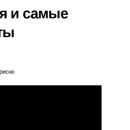
я и самые
ты