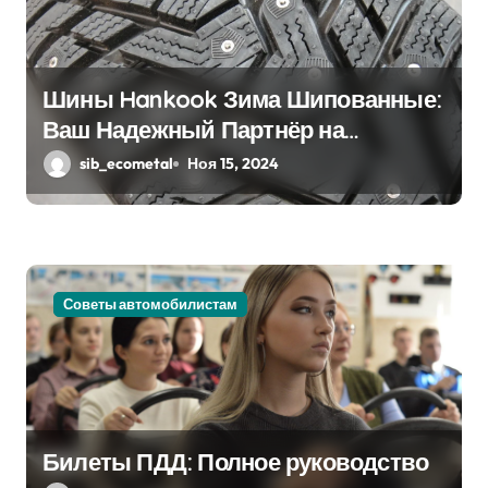
з
а
Шины Hankook Зима Шипованные:
п
Ваш Надежный Партнёр на
и
Снежных Дорогах
sib_ecometal
Ноя 15, 2024
с
я
м
Советы автомобилистам
Билеты ПДД: Полное руководство