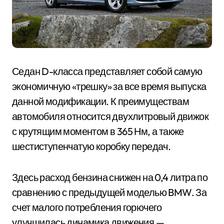
Седан D-класса представляет собой самую
экономичную «трешку» за все время выпуска
данной модификации. К преимуществам
автомобиля относится двухлитровый движок
с крутящим моментом в 365 Нм, а также
шестиступенчатую коробку передач.
Здесь расход бензина снижен на 0,4 литра по
сравнению с предыдущей моделью BMW. За
счет малого потребления горючего
улучшилась динамика движения —