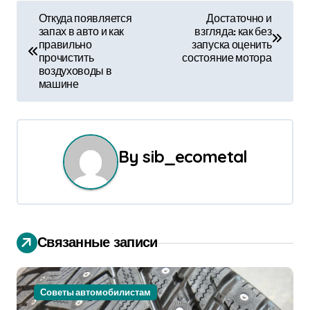
Н
Откуда появляется
Достаточно и
запах в авто и как
взгляда: как без
а
правильно
запуска оценить
прочистить
состояние мотора
в
воздуховоды в
машине
и
г
а
By
sib_ecometal
ц
и
я
Связанные записи
п
о
Советы автомобилистам