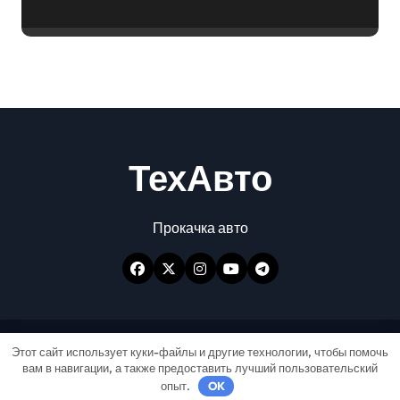
эффектом
ТехАвто
Прокачка авто
Авторские права © Все права защищены
|
Этот сайт использует куки-файлы и другие технологии, чтобы помочь
вам в навигации, а также предоставить лучший пользовательский
Newspaperup
от
Themeansar
.
опыт.
OK