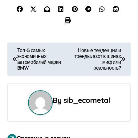
Н
Топ-5 самых
Новые тенденции и
экономичных
тренды: азот в шинах
а
автомобилей марки
миф или
BMW
реальность?
в
и
г
By
sib_ecometal
а
ц
и