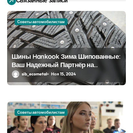
Связанные записи
я
п
Советы автомобилистам
о
з
Шины Hankook Зима Шипованные:
а
Ваш Надежный Партнёр на
п
Снежных Дорогах
sib_ecometal
Ноя 15, 2024
и
с
я
Советы автомобилистам
м