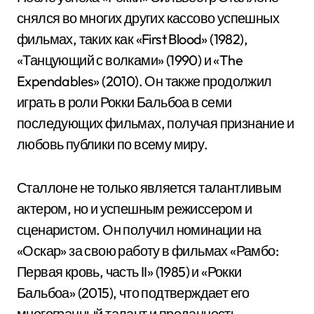
снялся во многих других кассово успешных
фильмах, таких как «First Blood» (1982),
«Танцующий с волками» (1990) и «The
Expendables» (2010). Он также продолжил
играть в роли Рокки Бальбоа в семи
последующих фильмах, получая признание и
любовь публики по всему миру.
Сталлоне не только является талантливым
актером, но и успешным режиссером и
сценаристом. Он получил номинации на
«Оскар» за свою работу в фильмах «Рамбо:
Первая кровь, часть II» (1985) и «Рокки
Бальбоа» (2015), что подтверждает его
многогранный талант и преданность