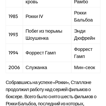
кровь
Рамбо
Рокки
1985
Рокки IV
Бальбоа
Побег из тюрьмы
Энди
1993
Шоушенка
Дюфрейн
Форрест
1994
Форрест Гамп
Гамп
2006
Служанка
Мин-сеок
Собравшись на успехе «Рокки», Сталлоне
продолжил работу над серией фильмов о
боксере. Всего было снято шесть фильмов о
Рокки Бальбоа, последний из которых,