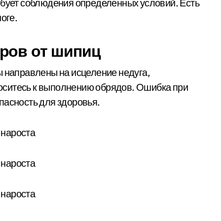
ебует соблюдения определенных условий. Есть
оге.
ров от шипиц
ы направлены на исцеление недуга,
оситесь к выполнению обрядов. Ошибка при
пасность для здоровья.