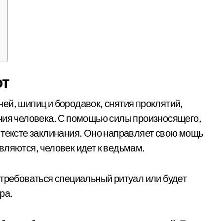
ют
ей, шипиц и бородавок, снятия проклятий,
чия человека. С помощью силы произносящего,
 тексте заклинания. Оно направляет свою мощь
вляются, человек идет к ведьмам.
отребоваться специальный ритуал или будет
ра.