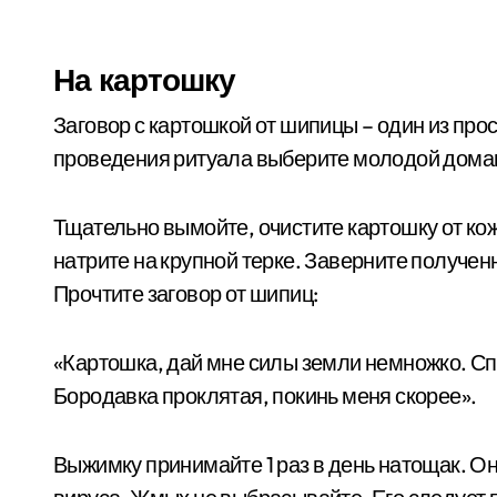
На картошку
Заговор с картошкой от шипицы – один из пр
проведения ритуала выберите молодой дома
Тщательно вымойте, очистите картошку от ко
натрите на крупной терке. Заверните получен
Прочтите заговор от шипиц:
«Картошка, дай мне силы земли немножко. Спа
Бородавка проклятая, покинь меня скорее».
Выжимку принимайте 1 раз в день натощак. О