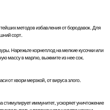
остейших методов избавления от бородавок. Для
шний сорт.
журы. Нарежьте корнеплод на мелкие кусочки или
ную массу в марлю, выжмите из нее сок.
си от хвори мерзкой, от вируса злого.
на стимулирует иммунитет, ускоряет уничтожение