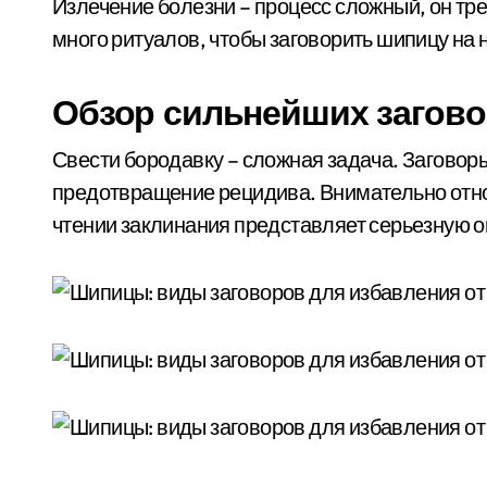
Излечение болезни – процесс сложный, он тр
много ритуалов, чтобы заговорить шипицу на н
Обзор сильнейших загово
Свести бородавку – сложная задача. Заговор
предотвращение рецидива. Внимательно отн
чтении заклинания представляет серьезную о