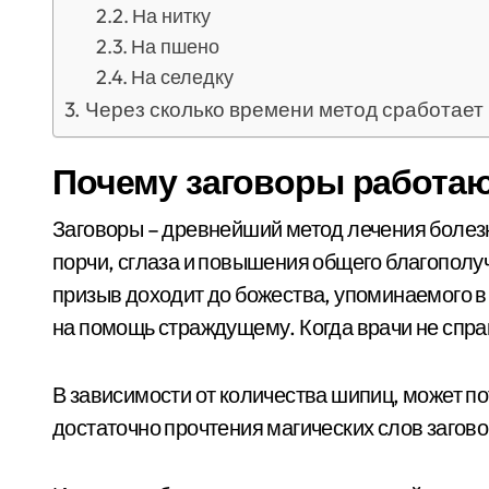
На нитку
На пшено
На селедку
Через сколько времени метод сработает
Почему заговоры работа
Заговоры – древнейший метод лечения болезн
порчи, сглаза и повышения общего благополу
призыв доходит до божества, упоминаемого в
на помощь страждущему. Когда врачи не спра
В зависимости от количества шипиц, может п
достаточно прочтения магических слов загово