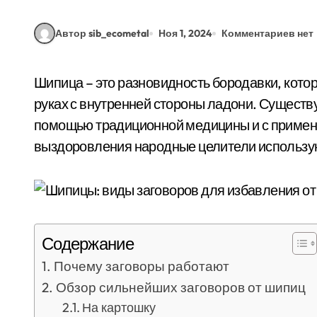
Автор sib_ecometal
Ноя 1, 2024
Комментариев нет
Шипица – это разновидность бородавки, которая локализуется на ногах в области стопы и на
руках с внутренней стороны ладони. Существ
помощью традиционной медицины и с примен
выздоровления народные целители использую
Содержание
Почему заговоры работают
Обзор сильнейших заговоров от шипиц
На картошку