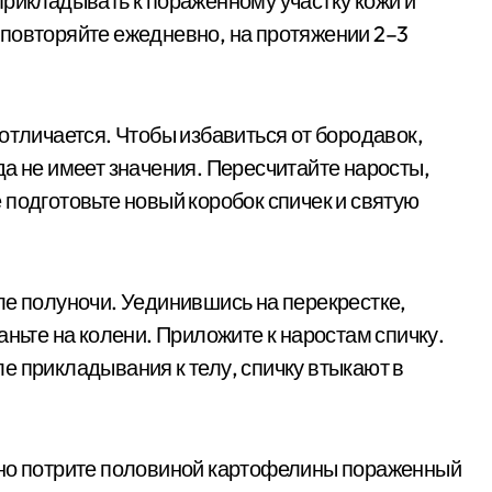
прикладывать к пораженному участку кожи и
повторяйте ежедневно, на протяжении 2–3
отличается. Чтобы избавиться от бородавок,
да не имеет значения. Пересчитайте наросты,
 подготовьте новый коробок спичек и святую
ле полуночи. Уединившись на перекрестке,
аньте на колени. Приложите к наростам спичку.
е прикладывания к телу, спичку втыкают в
ьно потрите половиной картофелины пораженный