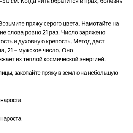
–30 см. Когда нить обратится в прах, болезнь
Возьмите пряжу серого цвета. Намотайте на
е слова ровно 21 раз. Число заряжено
кость и духовную крепость. Метод даст
а, 21 – мужское число. Оно
жает их теплой космической энергией.
пицы, закопайте пряжу в землю на небольшую