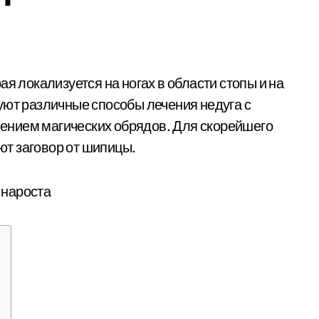
уют различные способы лечения недуга с
ением магических обрядов. Для скорейшего
т заговор от шипицы.