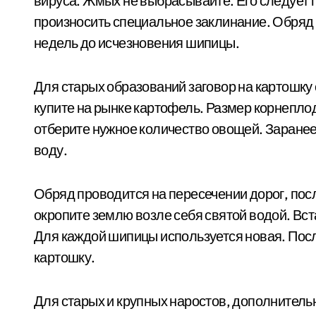
вируса. Жмых не выбрасывайте. Его следует 
произносить специальное заклинание. Обряд 
недель до исчезновения шипицы.
Для старых образований заговор на картошку 
купите на рынке картофель. Размер корнепло
отберите нужное количество овощей. Заранее
воду.
Обряд проводится на пересечении дорог, пос
окропите землю возле себя святой водой. Вст
Для каждой шипицы используется новая. Посл
картошку.
Для старых и крупных наростов, дополнител