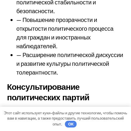
политической стабильности и
безопасности.
— Повышение прозрачности и
открытости политического процесса
для граждан и иностранных
наблюдателей.
— Расширение политической дискуссии
и развитие культуры политической
толерантности.
Консультирование
политических партий
Александр Сосновский имеет богатый опыт в
Этот сайт использует куки-файлы и другие технологии, чтобы помочь
консультировании политических партий и их
вам в навигации, а также предоставить лучший пользовательский
опыт.
OK
лидеров. Он оказывает помощь в разработке