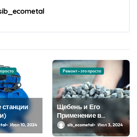
sib_ecometal
 просто
Ремонт - это просто
 станции
Щебень и Его
и)
Применение в
Современном
tal
Июл 10, 2024
sib_ecometal
Июл 3, 2024
Строительстве