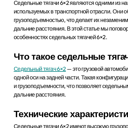
Седельные тягачи 6×2 являются одними из наиболее популярных грузовых автомобилей,
используемых в транспортной отрасли. Они 
грузоподъемностью, что делает их незаменим
дальние расстояния. В этой статье мы погово
особенностях седельных тягачей 6×2.
Что такое седельные тяга
Седельный тягач 6×2
— это грузовой автомоби
одной оси на задней части. Такая конфигура
и грузоподъемности, что позволяет седельны
дальние расстояния.
Технические характеристи
Седельные тягачи 6×2 имеют высокую грузопо