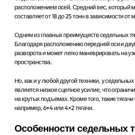
расположением осей. Средний вес, который м
составляет от 18 до 25 тонн в зависимости от
Одним из главных преимуществ седельных тяг
Благодаря расположению передней оси и двум
разворота и может легко маневрировать на уз
пространства.
Но, как и у любой другой техники, у седельных
является низкое сцепное усилие, что огранич
на крутых подъемах. Кроме того, такие тягачи
например, 6×4 или 4×2 тягачи.
Особенности седельных т