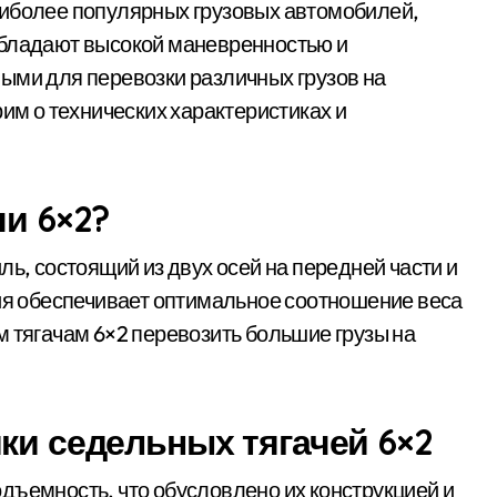
обладают высокой маневренностью и
ыми для перевозки различных грузов на
рим о технических характеристиках и
чи 6×2?
ль, состоящий из двух осей на передней части и
ция обеспечивает оптимальное соотношение веса
м тягачам 6×2 перевозить большие грузы на
ки седельных тягачей 6×2
дъемность, что обусловлено их конструкцией и