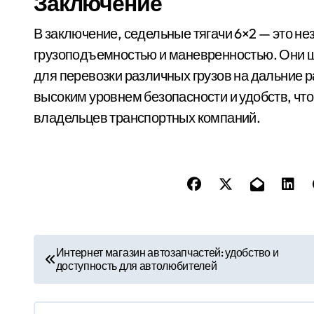
Заключение
В заключение, седельные тягачи 6×2 — это н
грузоподъемностью и маневренностью. Они ш
для перевозки различных грузов на дальние
высоким уровнем безопасности и удобств, чт
владельцев транспортных компаний.
Н
Интернет магазин автозапчастей: удобство и
доступность для автолюбителей
а
в