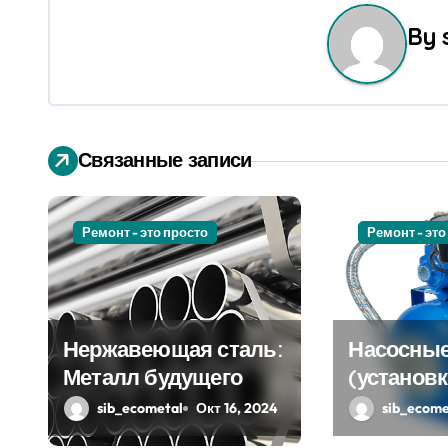
и
By
г
а
ц
Связанные записи
и
я
Ремонт - это просто
Ремонт - это
п
о
Нержавеющая сталь:
Насосные
з
Металл будущего
(установк
а
sib_ecometal
Окт 16, 2024
sib_ecome
п