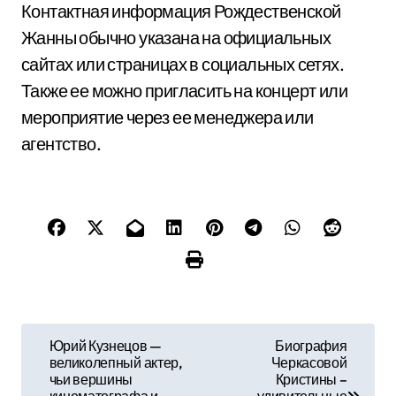
Контактная информация Рождественской
Жанны обычно указана на официальных
сайтах или страницах в социальных сетях.
Также ее можно пригласить на концерт или
мероприятие через ее менеджера или
агентство.
Н
Юрий Кузнецов —
Биография
великолепный актер,
Черкасовой
а
чьи вершины
Кристины –