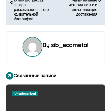
кинематографа и
удивительные
в
театра
истории жизни и
раскрываются в его
впечатляющие
и
удивительной
достижения
биографии
г
а
ц
By
sib_ecometal
и
я
п
Связанные записи
о
з
Uncategorised
а