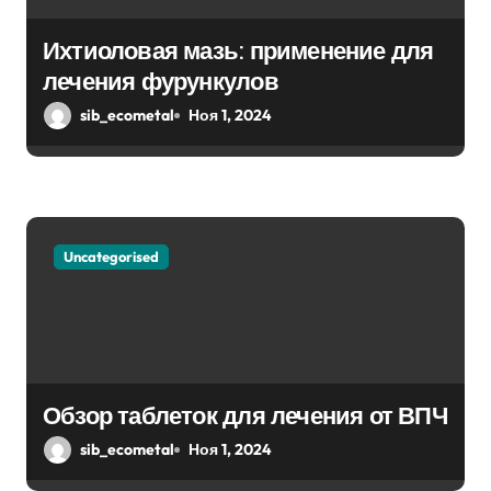
п
Ихтиоловая мазь: применение для
и
лечения фурункулов
с
sib_ecometal
Ноя 1, 2024
я
м
Uncategorised
Обзор таблеток для лечения от ВПЧ
sib_ecometal
Ноя 1, 2024