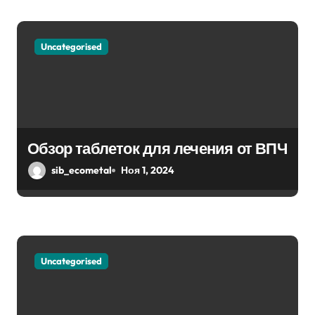
я
м
Uncategorised
Обзор таблеток для лечения от ВПЧ
sib_ecometal
Ноя 1, 2024
Uncategorised