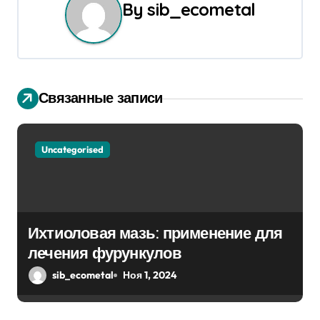
By
sib_ecometal
а
ц
и
Связанные записи
я
п
Uncategorised
о
з
а
Ихтиоловая мазь: применение для
п
лечения фурункулов
sib_ecometal
Ноя 1, 2024
и
с