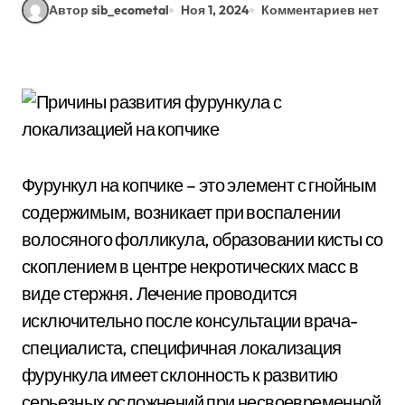
Автор sib_ecometal
Ноя 1, 2024
Комментариев нет
Фурункул на копчике – это элемент с гнойным
содержимым, возникает при воспалении
волосяного фолликула, образовании кисты со
скоплением в центре некротических масс в
виде стержня. Лечение проводится
исключительно после консультации врача-
специалиста, специфичная локализация
фурункула имеет склонность к развитию
серьезных осложнений при несвоевременной