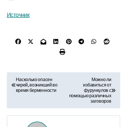
Источник
Н
Насколько опасен
Можно ли
чирей, возникший во
избавиться от
а
время берменности
фурункулов с
помощью различных
в
заговоров
и
г