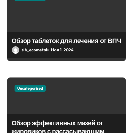
м
Обзор таблеток для лечения от ВПЧ
sib_ecometal
Ноя 1, 2024
Uncategorised
Обзор эффективных мазей от
жировиков с рассасывающим