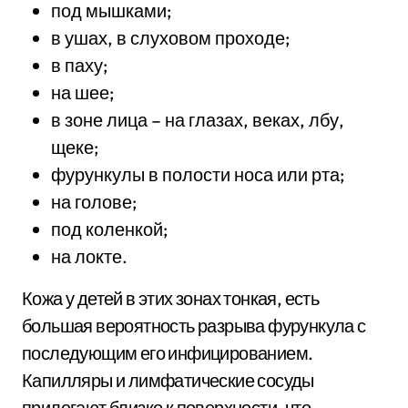
под мышками;
в ушах, в слуховом проходе;
в паху;
на шее;
в зоне лица – на глазах, веках, лбу,
щеке;
фурункулы в полости носа или рта;
на голове;
под коленкой;
на локте.
Кожа у детей в этих зонах тонкая, есть
большая вероятность разрыва фурункула с
последующим его инфицированием.
Капилляры и лимфатические сосуды
прилегают близко к поверхности, что