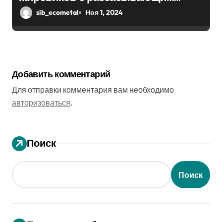
эффектом
sib_ecometal
Ноя 1, 2024
Добавить комментарий
Для отправки комментария вам необходимо
авторизоваться
.
Поиск
Поиск