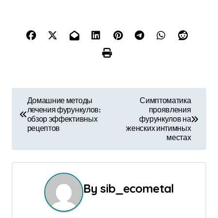
Н
Домашние методы
Симптоматика
лечения фурункулов:
проявления
а
обзор эффективных
фурункулов на
рецептов
женских интимных
в
местах
и
г
By
sib_ecometal
а
ц