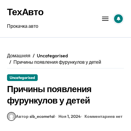
Перейти
ТехАвто
к
содержанию
Прокачка авто
Домашняя
Uncategorised
Причины появления фурункулов у детей
Uncategorised
Причины появления
фурункулов у детей
Автор sib_ecometal
Ноя 1, 2024
Комментариев нет