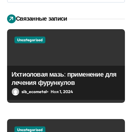
и
Связанные записи
я
п
Uncategorised
о
з
а
Ихтиоловая мазь: применение для
п
лечения фурункулов
sib_ecometal
Ноя 1, 2024
и
с
я
Uncategorised