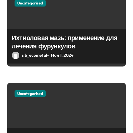
п
Uncategorised
о
з
Ихтиоловая мазь: применение для
а
лечения фурункулов
п
sib_ecometal
Ноя 1, 2024
и
с
я
Uncategorised
м