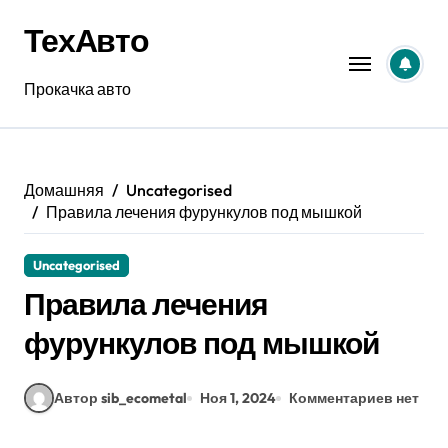
Перейти
ТехАвто
к
содержанию
Прокачка авто
Домашняя
Uncategorised
Правила лечения фурункулов под мышкой
Uncategorised
Правила лечения
фурункулов под мышкой
Автор sib_ecometal
Ноя 1, 2024
Комментариев нет