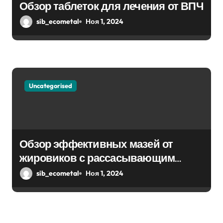
Обзор таблеток для лечения от ВПЧ
sib_ecometal
Ноя 1, 2024
Uncategorised
Обзор эффективных мазей от
жировиков с рассасывающим
эффектом
sib_ecometal
Ноя 1, 2024