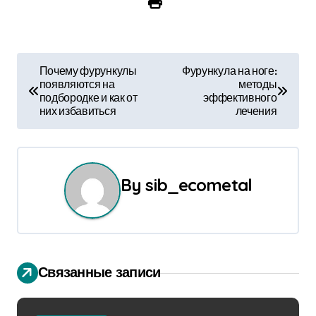
Н
Почему фурункулы
Фурункула на ноге:
появляются на
методы
а
подбородке и как от
эффективного
них избавиться
лечения
в
и
г
By
sib_ecometal
а
ц
и
Связанные записи
я