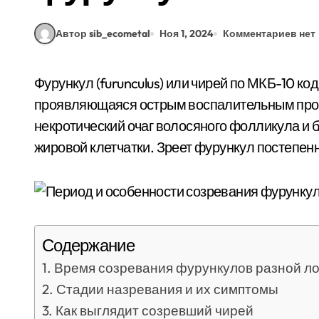
Автор sib_ecometal
Ноя 1, 2024
Комментариев нет
Фурункул (furunculus) или чирей по МКБ-10 код L02 – это глубокая стафилодермия,
проявляющаяся острым воспалительным проце
некротический очаг волосяного фолликула и
жировой клетчатки. Зреет фурункул постепенн
Содержание
Время созревания фурункулов разной л
Стадии назревания и их симптомы
Как выглядит созревший чирей