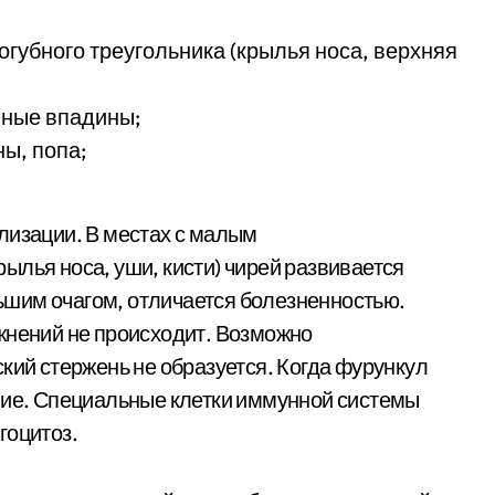
огубного треугольника (крылья носа, верхняя
чные впадины;
ны, попа;
лизации. В местах с малым
ылья носа, уши, кисти) чирей развивается
шим очагом, отличается болезненностью.
жнений не происходит. Возможно
кий стержень не образуется. Когда фурункул
ние. Специальные клетки иммунной системы
гоцитоз.