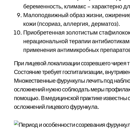
беременность, климакс – характерно д
Малоподвижный образ жизни, ожирение
кожи (псориаз, аллергия, дерматоз).
Приобретенная золотистым стафилокок
нерациональной терапии антибиотикам
применения антимикробных препаратов
При лицевой локализации созревшего чирея т
Состояние требует госпитализации, внутриве
Множественные фурункулы лечить под наблю
осложнений нужно соблюдать меры профилакт
помощью. В медицинской практике известны 
осложнений лицевого фурункула.