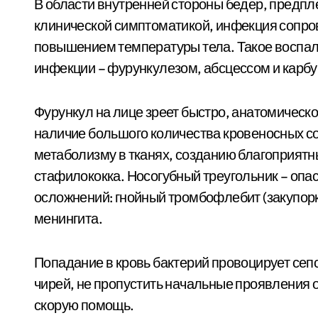
В области внутренней стороны бедер, предпле
клинической симптоматикой, инфекция сопр
повышением температуры тела. Такое воспа
инфекции – фурункулезом, абсцессом и карб
Фурункул на лице зреет быстро, анатомическо
наличие большого количества кровеносных со
метаболизму в тканях, созданию благоприятн
стафилококка. Носогубный треугольник – опа
осложнений: гнойный тромбофлебит (закупорк
менингита.
Попадание в кровь бактерий провоцирует сепс
чирей, не пропустить начальные проявления о
скорую помощь.