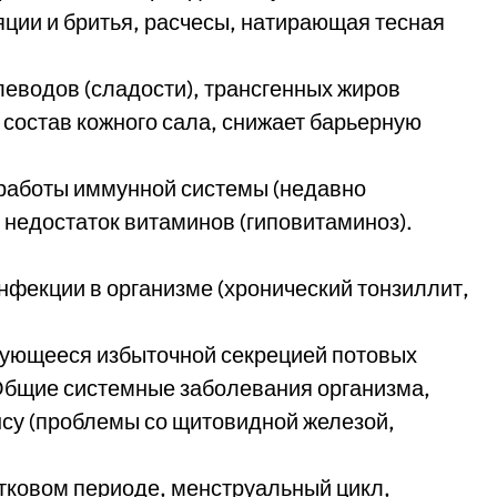
яции и бритья, расчесы, натирающая тесная
леводов (сладости), трансгенных жиров
 состав кожного сала, снижает барьерную
работы иммунной системы (недавно
 недостаток витаминов (гиповитаминоз).
нфекции в организме (хронический тонзиллит,
зующееся избыточной секрецией потовых
бщие системные заболевания организма,
су (проблемы со щитовидной железой,
тковом периоде, менструальный цикл,