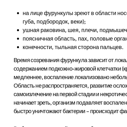
на лице фурункулы зреют в области нос
губа, подбородок, веки);
ушная раковина, шея, плечи, подмыше
поясничная область, пах, половые орга
конечности, тыльная сторона пальцев.
Время созревания фурункула зависит от лока
содержанием подкожно-жировой клетчатки (кр
медленнее, воспаление локализовано неболь
Область не распространяется, развитие осло
самоизлечение на первой стадии и некротичес
начинает зреть, организм подавляет воспале
быстро уничтожают бактерии – происходит фа