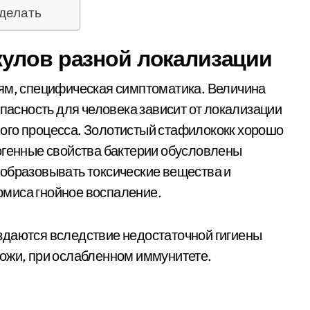
сделать
улов разной локализации
иям, специфическая симптоматика. Величина
Опасность для человека зависит от локализации
ого процесса. Золотистый стафилококк хорошо
огенные свойства бактерии обусловлены
 образовывать токсические вещества и
миса гнойное воспаление.
здаются вследствие недостаточной гигиены
кожи, при ослабленном иммунитете.