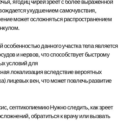
чья, ягодиц чирей зреет с более выраженной
овождается ухудшением самочувствия,
ление может осложняться распространением
ункулом.
й особенностью данного участка тела является
судов и нервов, что способствует быстрому
ых условий для
сная локализация вследствие вероятных
а) лицевых вен, что может повлечь развитие
ис, септикопиемию Нужно следить, как зреет
сложнений, обратиться к врачу или вызвать