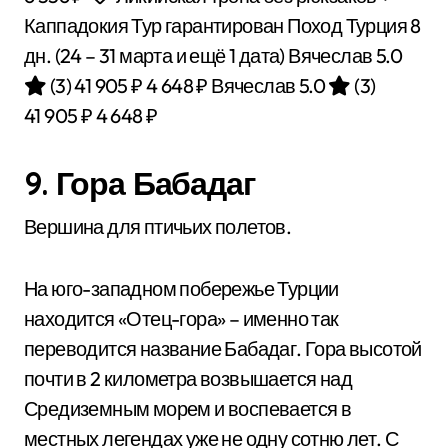
Каппадокия Тур гарантирован Поход Турция
8
дн.
(24 – 31 марта и ещё 1 дата)
Вячеслав 5.0
(3)
41 905 ₽
4 648 ₽
Вячеслав 5.0
(3)
41 905 ₽
4 648 ₽
9. Гора Бабадаг
Вершина для птичьих полетов.
На юго-западном побережье Турции
находится «Отец-гора» – именно так
переводится название Бабадаг. Гора высотой
почти в 2 километра возвышается над
Средиземным морем и воспевается в
местных легендах уже не одну сотню лет. С