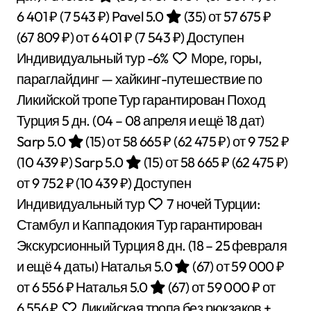
6 401 ₽
(7 543 ₽)
Pavel 5.0
(35)
от 57 675 ₽
(67 809 ₽)
от 6 401 ₽
(7 543 ₽)
Доступен
Индивидуальный тур
-6%
Море, горы,
параглайдинг — хайкинг-путешествие по
Ликийской тропе Тур гарантирован Поход
Турция
5 дн.
(04 – 08 апреля и ещё 18 дат)
Sarp 5.0
(15)
от 58 665 ₽
(62 475 ₽)
от 9 752 ₽
(10 439 ₽)
Sarp 5.0
(15)
от 58 665 ₽
(62 475 ₽)
от 9 752 ₽
(10 439 ₽)
Доступен
Индивидуальный тур
7 ночей Турции:
Стамбул и Каппадокия Тур гарантирован
Экскурсионный Турция
8 дн.
(18 – 25 февраля
и ещё 4 даты)
Наталья 5.0
(67)
от 59 000 ₽
от 6 556 ₽
Наталья 5.0
(67)
от 59 000 ₽
от
6 556 ₽
Ликийская тропа без рюкзаков +