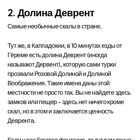
2. Долина Деврент
Самые необычные скалы в стране.
Тут же, в Каппадокии, в 10 минутах езды от
Гёреме есть долина Деврент (иногда
называют Дервент), которую сами турки
прозвали Розовой Долиной и Долиной
Воображения. Такие имена даны этой
местности не просто так. Вы не найдете здесь
замков или пещер – здесь нет ничего кроме
скал, но в этом и заключается ценность
Деврента.
Если у вас богатая фантазия, то тут вам точно