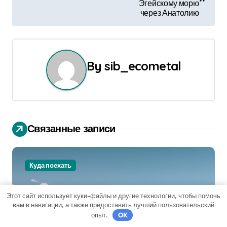
а
Эгейскому морю
через Анатолию
в
и
г
By
sib_ecometal
а
ц
и
Связанные записи
я
п
Куда поехать
о
Этот сайт использует куки-файлы и другие технологии, чтобы помочь
з
вам в навигации, а также предоставить лучший пользовательский
опыт.
OK
Солар де Уюни — на границе неба и