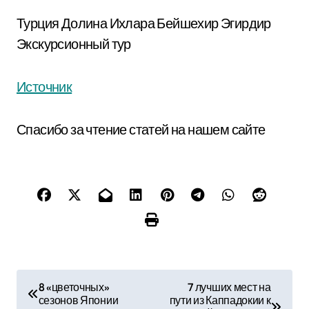
Турция Долина Ихлара Бейшехир Эгирдир
Экскурсионный тур
Источник
Спасибо за чтение статей на нашем сайте
Н
8 «цветочных»
7 лучших мест на
сезонов Японии
пути из Каппадокии к