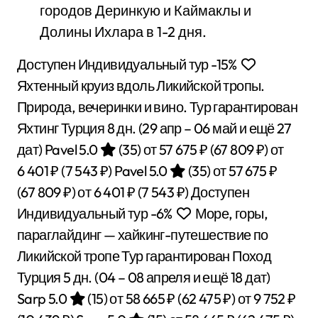
городов Деринкую и Каймаклы и
Долины Ихлара в 1-2 дня.
Доступен Индивидуальный тур
-15%
Яхтенный круиз вдоль Ликийской тропы.
Природа, вечеринки и вино. Тур гарантирован
Яхтинг Турция
8 дн.
(29 апр – 06 май и ещё 27
дат)
Pavel 5.0
(35)
от 57 675 ₽
(67 809 ₽)
от
6 401 ₽
(7 543 ₽)
Pavel 5.0
(35)
от 57 675 ₽
(67 809 ₽)
от 6 401 ₽
(7 543 ₽)
Доступен
Индивидуальный тур
-6%
Море, горы,
параглайдинг — хайкинг-путешествие по
Ликийской тропе Тур гарантирован Поход
Турция
5 дн.
(04 – 08 апреля и ещё 18 дат)
Sarp 5.0
(15)
от 58 665 ₽
(62 475 ₽)
от 9 752 ₽