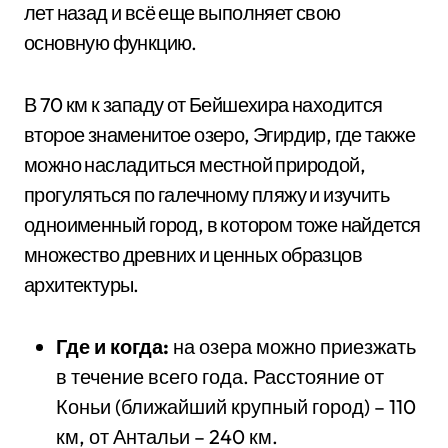
лет назад и всё еще выполняет свою
основную функцию.
В 70 км к западу от Бейшехира находится
второе знаменитое озеро, Эгирдир, где также
можно насладиться местной природой,
прогуляться по галечному пляжу и изучить
одноименный город, в котором тоже найдется
множество древних и ценных образцов
архитектуры.
Где и когда:
на озера можно приезжать
в течение всего года. Расстояние от
Коньи (ближайший крупный город) – 110
км, от Антальи – 240 км.