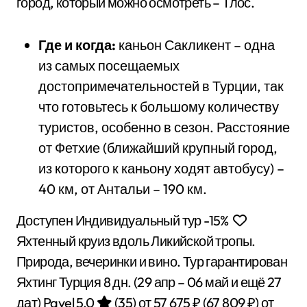
город, который можно осмотреть – Тлос.
Где и когда:
каньон Сакликент – одна
из самых посещаемых
достопримечательностей в Турции, так
что готовьтесь к большому количеству
туристов, особенно в сезон. Расстояние
от Фетхие (ближайший крупный город,
из которого к каньону ходят автобусу) –
40 км, от Антальи – 190 км.
Доступен Индивидуальный тур
-15%
Яхтенный круиз вдоль Ликийской тропы.
Природа, вечеринки и вино. Тур гарантирован
Яхтинг Турция
8 дн.
(29 апр – 06 май и ещё 27
дат)
Pavel 5.0
(35)
от 57 675 ₽
(67 809 ₽)
от