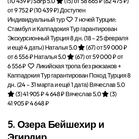
(10 439 ₽)
Sarp 5.0
(15)
от 58 665 ₽
(62 475 ₽)
от 9 752 ₽
(10 439 ₽)
Доступен
Индивидуальный тур
7 ночей Турции:
Стамбул и Каппадокия Тур гарантирован
Экскурсионный Турция
8 дн.
(18 – 25 февраля
и ещё 4 даты)
Наталья 5.0
(67)
от 59 000 ₽
от 6 556 ₽
Наталья 5.0
(67)
от 59 000 ₽
от
6 556 ₽
Ликийская тропа без рюкзаков +
Каппадокия Тур гарантирован Поход Турция
8
дн.
(24 – 31 марта и ещё 1 дата)
Вячеслав 5.0
(3)
41 905 ₽
4 648 ₽
Вячеслав 5.0
(3)
41 905 ₽
4 648 ₽
5. Озера Бейшехир и
Эгирдир