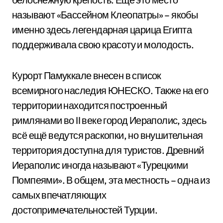
называют «Бассейном Клеопатры» – якобы
именно здесь легендарная царица Египта
поддерживала свою красоту и молодость.
Курорт Памуккале внесен в список
всемирного наследия ЮНЕСКО. Также на его
территории находится построенный
римлянами во II веке город Иераполис, здесь
всё ещё ведутся раскопки, но внушительная
территория доступна для туристов. Древний
Иераполис иногда называют «Турецкими
Помпеями». В общем, эта местность – одна из
самых впечатляющих
достопримечательностей Турции.