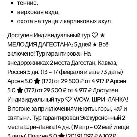
теннис,
верховая езда,
охота на тунца и карликовых акул.
Доступен Индивидуальный тур
★
МЕЛОДИЯ ДАГЕСТАНА: 5 дней ★ Всё
включено! Тур гарантирован На
внедорожниках 2 места Дагестан, Кавказ,
Россия
5 дн.
(13 – 17 февраля и ещё 73 даты)
Арсен 5.0
(172)
от 29 500 ₽
от 4 917 ₽
Арсен
5.0
(172)
от 29 500 ₽
от 4 917 ₽
Доступен
Индивидуальный тур
WOW, ШРИ-ЛАНКА!
В погоне за приключениями: киты, горы, чай и
святыни. Тур гарантирован Экскурсионный 2
места Шри-Ланка
14 дн.
(19 апр – 02 май и ещё
3 даты)
Полина 5.0
(20)
91 097 ₽
6 102 ₽