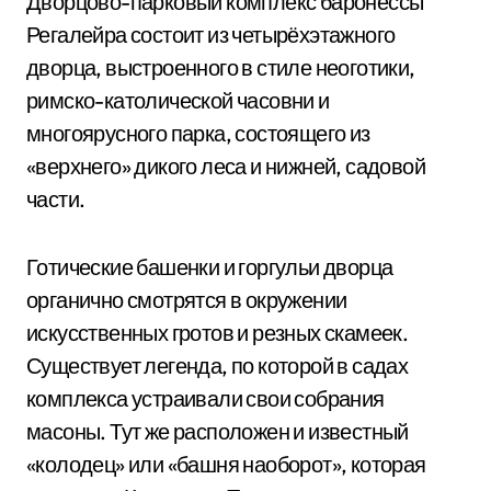
Дворцово-парковый комплекс баронессы
Регалейра состоит из четырёхэтажного
дворца, выстроенного в стиле неоготики,
римско-католической часовни и
многоярусного парка, состоящего из
«верхнего» дикого леса и нижней, садовой
части.
Готические башенки и горгульи дворца
органично смотрятся в окружении
искусственных гротов и резных скамеек.
Существует легенда, по которой в садах
комплекса устраивали свои собрания
масоны. Тут же расположен и известный
«колодец» или «башня наоборот», которая