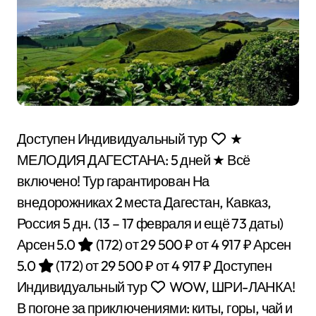
Доступен Индивидуальный тур
★
МЕЛОДИЯ ДАГЕСТАНА: 5 дней ★ Всё
включено! Тур гарантирован На
внедорожниках 2 места Дагестан, Кавказ,
Россия
5 дн.
(13 – 17 февраля и ещё 73 даты)
Арсен 5.0
(172)
от 29 500 ₽
от 4 917 ₽
Арсен
5.0
(172)
от 29 500 ₽
от 4 917 ₽
Доступен
Индивидуальный тур
WOW, ШРИ-ЛАНКА!
В погоне за приключениями: киты, горы, чай и