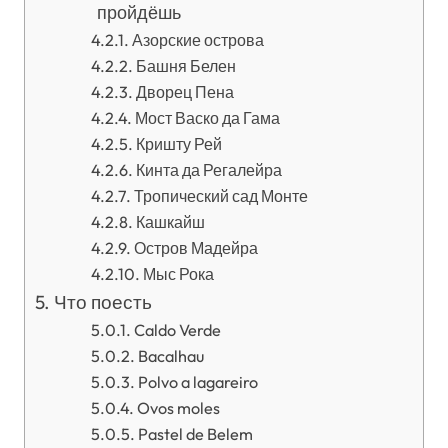
пройдёшь
Азорские острова
Башня Белен
Дворец Пена
Мост Васко да Гама
Кришту Рей
Кинта да Регалейра
Тропический сад Монте
Кашкайш
Остров Мадейра
Мыс Рока
Что поесть
Caldo Verde
Bacalhau
Polvo a lagareiro
Ovos moles
Pastel de Belem