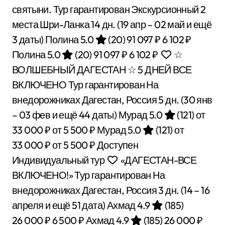
святыни. Тур гарантирован Экскурсионный 2
места Шри-Ланка
14 дн.
(19 апр – 02 май и ещё
3 даты)
Полина 5.0
(20)
91 097 ₽
6 102 ₽
Полина 5.0
(20)
91 097 ₽
6 102 ₽
☆
ВОЛШЕБНЫЙ ДАГЕСТАН ☆ 5 ДНЕЙ ВСЕ
ВКЛЮЧЕНО Тур гарантирован На
внедорожниках Дагестан, Россия
5 дн.
(30 янв
– 03 фев и ещё 44 даты)
Мурад 5.0
(121)
от
33 000 ₽
от 5 500 ₽
Мурад 5.0
(121)
от
33 000 ₽
от 5 500 ₽
Доступен
Индивидуальный тур
«ДАГЕСТАН-ВСЕ
ВКЛЮЧЕНО!» Тур гарантирован На
внедорожниках Дагестан, Россия
3 дн.
(14 – 16
апреля и ещё 51 дата)
Ахмад 4.9
(185)
26 000 ₽
6 500 ₽
Ахмад 4.9
(185)
26 000 ₽