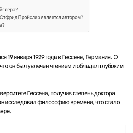
ойслера?
 Отфрид Пройслер является автором?
а?
 19 января 1929 года в Гессене, Германия. О
 что он был увлечен чтением и обладал глубоким
ерситете Гессена, получив степень доктора
 он исследовал философию времени, что стало
ьере.