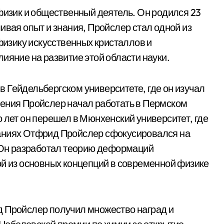
зик и общественный деятель. Он родился 23
ивая опыт и знания, Пройслер стал одной из
 физику искусственных кристаллов и
ияние на развитие этой области науки.
 Гейдельбергском университете, где он изучал
чения Пройслер начал работать в Пермском
 лет он перешел в Мюнхенский университет, где
аниях Отфрид Пройслер сфокусировался на
. Он разработал теорию деформаций
ой из основных концепций в современной физике
д Пройслер получил множество наград и