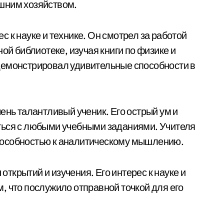
шним хозяйством.
 к науке и технике. Он смотрел за работой
ой библиотеке, изучая книги по физике и
демонстрировал удивительные способности в
ень талантливый ученик. Его острый ум и
ться с любыми учебными заданиями. Учителя
пособностью к аналитическому мышлению.
крытий и изучения. Его интерес к науке и
, что послужило отправной точкой для его