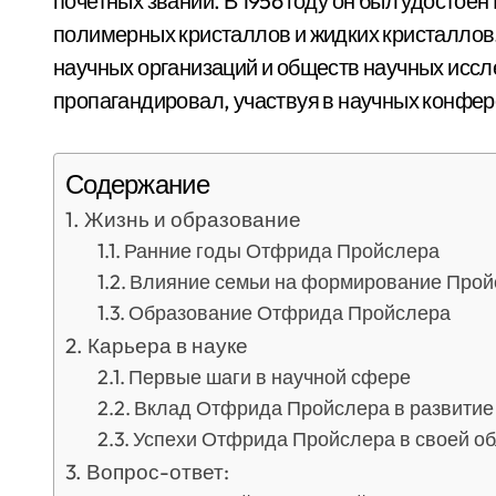
почетных званий. В 1956 году он был удостое
полимерных кристаллов и жидких кристаллов
научных организаций и обществ научных иссл
пропагандировал, участвуя в научных конфер
Содержание
Жизнь и образование
Ранние годы Отфрида Пройслера
Влияние семьи на формирование Прой
Образование Отфрида Пройслера
Карьера в науке
Первые шаги в научной сфере
Вклад Отфрида Пройслера в развитие
Успехи Отфрида Пройслера в своей о
Вопрос-ответ: