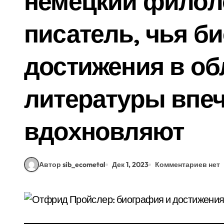
немецкий филоло
писатель, чья б
достижения в об
литературы впеч
вдохновляют
Автор sib_ecometal
Дек 1, 2023
Комментариев нет