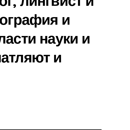
г, лингвист и
иография и
ласти науки и
атляют и