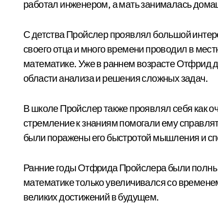
работал инженером, а мать занималась дома
С детства Пройслер проявлял большой интерес
своего отца и много времени проводил в местн
математике. Уже в раннем возрасте Отфрид 
области анализа и решения сложных задач.
В школе Пройслер также проявлял себя как оч
стремление к знаниям помогали ему справля
были поражены его быстротой мышления и с
Ранние годы Отфрида Пройслера были полны от
математике только увеличивался со временем
великих достижений в будущем.