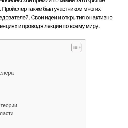
н Нобелевской премии по химии за открытие
. Пройслер также был участником многих
едователей. Свои идеи и открытия он активно
енциях и проводя лекции по всему миру.
слера
 теории
бласти