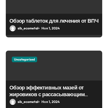
Обзор таблеток для лечения от ВПЧ
sib_ecometal
Ноя 1, 2024
Uncategorised
Обзор эффективных мазей от
жировиков с рассасывающим
эффектом
sib_ecometal
Ноя 1, 2024