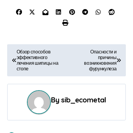
Н
Обзор способов
Опасности и
эффективного
причины
а
лечения шипицы на
возникновения
стопе
фурункулеза
в
и
г
By
sib_ecometal
а
ц