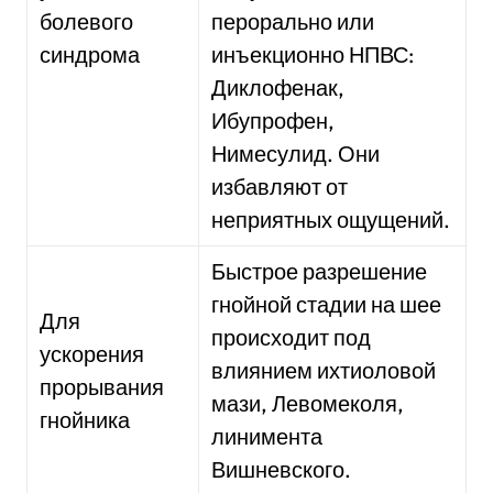
болевого
перорально или
синдрома
инъекционно НПВС:
Диклофенак,
Ибупрофен,
Нимесулид. Они
избавляют от
неприятных ощущений.
Быстрое разрешение
гнойной стадии на шее
Для
происходит под
ускорения
влиянием ихтиоловой
прорывания
мази, Левомеколя,
гнойника
линимента
Вишневского.