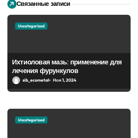
и
Связанные записи
я
п
Uncategorised
о
з
Ихтиоловая мазь: применение для
а
лечения фурункулов
п
sib_ecometal
Ноя 1, 2024
и
с
я
Uncategorised
м