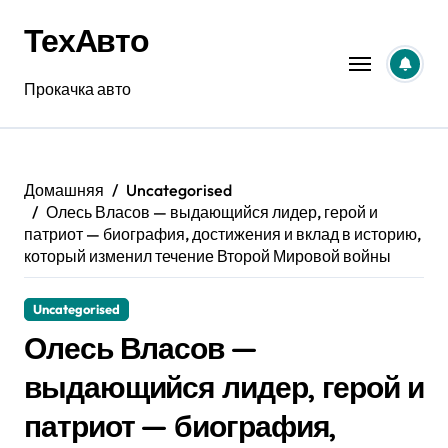
Перейти
ТехАвто
к
содержанию
Прокачка авто
Домашняя
Uncategorised
Олесь Власов — выдающийся лидер, герой и
патриот — биография, достижения и вклад в историю,
который изменил течение Второй Мировой войны
Uncategorised
Олесь Власов —
выдающийся лидер, герой и
патриот — биография,