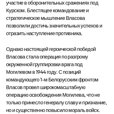
участие в оборонительных сражениях под
Курском. Блестящее командование и
стратегическое мышление Власова
позволили достичь значительных успехов и
отразить наступление противника.
Однако настоящей героической победой
Власова стала операция по разгрому
окруженной группировки врага под
Могилевом в 1944 году. С позиций
командующего 1-м Белорусским фронтом
Власов провел широкомасштабную
операцию освобождения Могилева, что не
только принесло генералу славу и признание,
но и существенно повысило мораль войск.