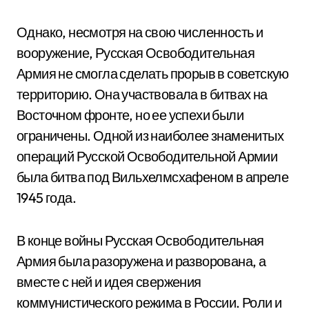
Однако, несмотря на свою численность и
вооружение, Русская Освободительная
Армия не смогла сделать прорыв в советскую
территорию. Она участвовала в битвах на
Восточном фронте, но ее успехи были
ограничены. Одной из наиболее знаменитых
операций Русской Освободительной Армии
была битва под Вильхелмсхафеном в апреле
1945 года.
В конце войны Русская Освободительная
Армия была разоружена и разворована, а
вместе с ней и идея свержения
коммунистического режима в России. Роли и