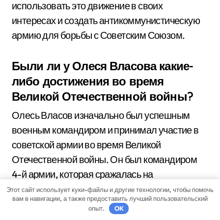
использовать это движение в своих
интересах и создать антикоммунистическую
армию для борьбы с Советским Союзом.
Были ли у Олеся Власова какие-
либо достижения во время
Великой Отечественной войны?
Олесь Власов изначально был успешным
военным командиром и принимал участие в
советской армии во время Великой
Отечественной войны. Он был командиром
4-й армии, которая сражалась на
Ленинградском фронте, и получил награды за
Этот сайт использует куки-файлы и другие технологии, чтобы помочь
вам в навигации, а также предоставить лучший пользовательский
вклад в битву при Москве.
опыт.
OK