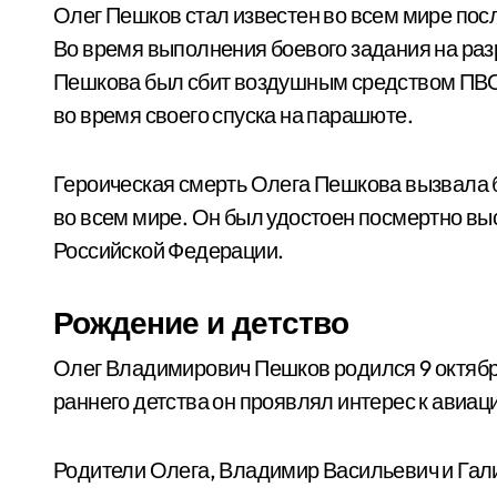
Олег Пешков стал известен во всем мире посл
Во время выполнения боевого задания на раз
Пешкова был сбит воздушным средством ПВО 
во время своего спуска на парашюте.
Героическая смерть Олега Пешкова вызвала бо
во всем мире. Он был удостоен посмертно вы
Российской Федерации.
Рождение и детство
Олег Владимирович Пешков родился 9 октября 
раннего детства он проявлял интерес к авиаци
Родители Олега, Владимир Васильевич и Гал