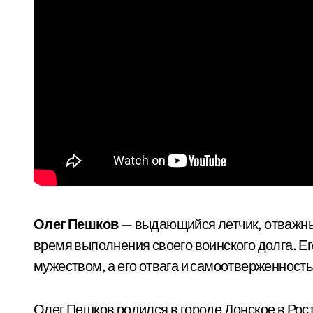
Олег Пешков
— выдающийся летчик, отважны
время выполнения своего воинского долга. Е
мужеством, а его отвага и самоотверженност
Олег Пешков родился в городе Донское в Рос