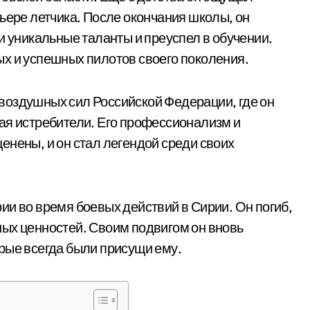
ьере летчика. После окончания школы, он
и уникальные таланты и преуспел в обучении.
х и успешных пилотов своего поколения.
воздушных сил Российской Федерации, где он
ая истребители. Его профессионализм и
енены, и он стал легендой среди своих
ии во время боевых действий в Сирии. Он погиб,
ых ценностей. Своим подвигом он вновь
рые всегда были присущи ему.