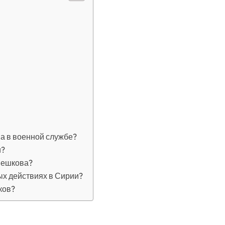
а в военной службе?
и?
Пешкова?
ых действиях в Сирии?
ков?