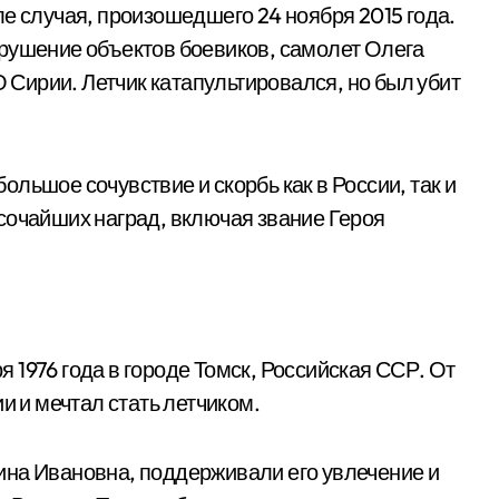
е случая, произошедшего 24 ноября 2015 года.
рушение объектов боевиков, самолет Олега
Сирии. Летчик катапультировался, но был убит
льшое сочувствие и скорбь как в России, так и
сочайших наград, включая звание Героя
1976 года в городе Томск, Российская ССР. От
и и мечтал стать летчиком.
ина Ивановна, поддерживали его увлечение и