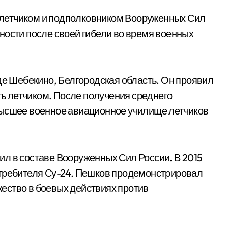
летчиком и подполковником Вооруженных Сил
ности после своей гибели во время военных
оде Шебекино, Белгородская область. Он проявил
ать летчиком. После получения среднего
высшее военное авиационное училище летчиков
л в составе Вооруженных Сил России. В 2015
стребителя Су-24. Пешков продемонстрировал
ество в боевых действиях против