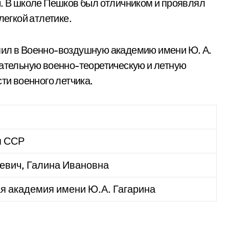
ы. В школе Пешков был отличником и проявлял
легкой атлетике.
пил в Военно-воздушную академию имени Ю. А.
щательную военно-теоретическую и летную
ти военного летчика.
я ССР
евич, Галина Ивановна
я академия имени Ю.А. Гагарина