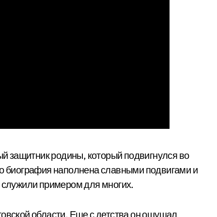
й защитник родины, который подвигнулся во
го биография наполнена славными подвигами и
ь служили примером для многих.
товской области. Еще с детства он ощущал