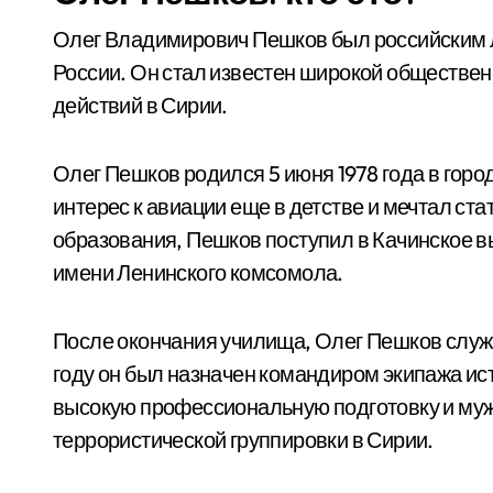
Олег Владимирович Пешков был российским 
России. Он стал известен широкой обществен
действий в Сирии.
Олег Пешков родился 5 июня 1978 года в гор
интерес к авиации еще в детстве и мечтал ст
образования, Пешков поступил в Качинское 
имени Ленинского комсомола.
После окончания училища, Олег Пешков служи
году он был назначен командиром экипажа и
высокую профессиональную подготовку и муж
террористической группировки в Сирии.