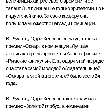
величайших актрис своего времени, и ее
талант был признан не только зрителями, но и
индустрией кино. За свою карьеру она
получила множество наград и номинаций.
В 1954 году Одри Хепберн была удостоена
премии «Оскар» в номинации «Лучшая
актриса» за роль принцессы Анны в фильме
«Римские каникулы». Благодаря этой награде
она стала самой молодой обладательницей
«Оскара» в этой категории, ей было всего 24
года.
В 1954 году Одри Хепберн также получила
премию «Золотой глобус» в номинации