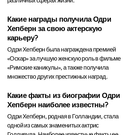
различных сферах жизни.
Какие награды получила Одри
Хепберн за свою актерскую
карьеру?
Одри Хепберн была награждена премией
«Оскар» за лучшую женскую роль в фильме
«Римские каникулы», а также получила
множество других престижных наград.
Какие факты из биографии Одри
Хепберн наиболее известны?
Одри Хепберн, родная в Голландии, стала
одной из самых знаменитых актрис
Голливуда. Наиболее известные факты ее