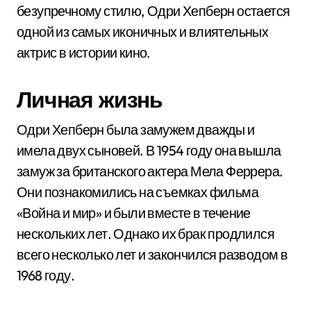
безупречному стилю, Одри Хепберн остается
одной из самых иконичных и влиятельных
актрис в истории кино.
Личная жизнь
Одри Хепберн была замужем дважды и
имела двух сыновей. В 1954 году она вышла
замуж за британского актера Мела Феррера.
Они познакомились на съемках фильма
«Война и мир» и были вместе в течение
нескольких лет. Однако их брак продлился
всего несколько лет и закончился разводом в
1968 году.