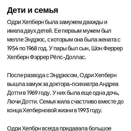
Дети и семья
Одри Хепберн была замужем дважды и
имела двух детей. Ее первым мужем был
мелле Эндрюс, с которым она была жената с
1954 по 1968 год. У пары был сын, Шон Феррер
Хепберн Фэррер Рёлс-Доллас.
После развода с Эндрюсом, Одри Хепберн
вышла замуж за доктора-психиатра Андреа
Дотти в 1969 году. У них была еще одна дочь,
Лючи Дотти. Семья жила счастливо вместе до
конца Хепберновой жизни в 1993 году.
Одри Хепбрн всегда придавала большое