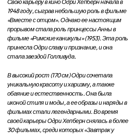
Свою карьеру в кино Одри Хепберн начала в
1948 году, сыграв небольшую роль в фильме
«Вместе с отцом». Однако ее настоящим
прорывом стала роль принцессы Анны в
фильме «Римские каникулы» (1953). Эта роль
принесла Одри славу и признание, и она
стала звездой Голливуда.
В высокий рост (170 см) Одри сочетала
уникальную красоту и харизму, а также
обаяние и естественность. Она была
иконой стиля и моды, а ее образы и наряды в
фильмах стали легендарными. Во время
своей карьеры Одри Хепберн снялась в более
30 фильмах, среди которых «Завтрак у