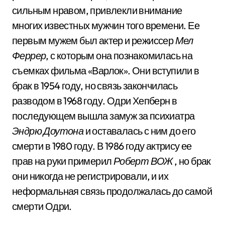
сильным нравом, привлекли внимание
многих известных мужчин того времени. Ее
первым мужем был актер и режиссер
Мел
Феррер
, с которым она познакомилась на
съемках фильма «Варлок». Они вступили в
брак в 1954 году, но связь закончилась
разводом в 1968 году. Одри Хепберн в
последующем вышла замуж за психиатра
Эндрю Доутона
и оставалась с ним до его
смерти в 1980 году. В 1986 году актрису ее
прав на руки примерил
Роберт ВОЖ
, но брак
они никогда не регистрировали, и их
неформальная связь продолжалась до самой
смерти Одри.