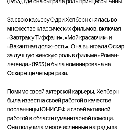
(1953), где она сыграла роль принцессы Анны.
За свою карьеру Одри Хепберн снялась во
множестве классических фильмов, включая
«Завтрак у Тиффани», «Мой красавчик» и
«Вакантная должность». Она выиграла Оскар
за лучшую женскую роль в фильме «Роман-
легенда» (1953) и была номинирована на
Оскар еще четыре раза.
Помимо своей актерской карьеры, Хепберн
была известна своей работой в качестве
посланницы ЮНИСЕФ и своей активной
работой в области гуманитарной помощи.
Она получила многочисленные награды за