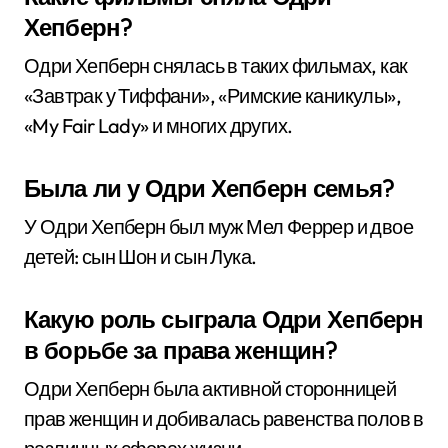
Хепберн?
Одри Хепберн снялась в таких фильмах, как
«Завтрак у Тиффани», «Римские каникулы»,
«My Fair Lady» и многих других.
Была ли у Одри Хепберн семья?
У Одри Хепберн был муж Мел Феррер и двое
детей: сын Шон и сын Лука.
Какую роль сыграла Одри Хепберн
в борьбе за права женщин?
Одри Хепберн была активной сторонницей
прав женщин и добивалась равенства полов в