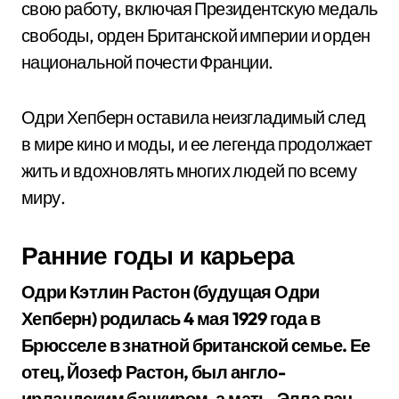
свою работу, включая Президентскую медаль
свободы, орден Британской империи и орден
национальной почести Франции.
Одри Хепберн оставила неизгладимый след
в мире кино и моды, и ее легенда продолжает
жить и вдохновлять многих людей по всему
миру.
Ранние годы и карьера
Одри Кэтлин Растон (будущая Одри
Хепберн) родилась 4 мая 1929 года в
Брюсселе в знатной британской семье. Ее
отец, Йозеф Растон, был англо-
ирландским банкиром, а мать, Элла ван