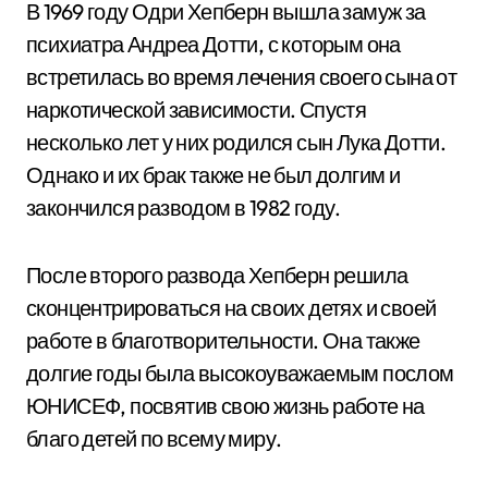
В 1969 году Одри Хепберн вышла замуж за
психиатра Андреа Дотти, с которым она
встретилась во время лечения своего сына от
наркотической зависимости. Спустя
несколько лет у них родился сын Лука Дотти.
Однако и их брак также не был долгим и
закончился разводом в 1982 году.
После второго развода Хепберн решила
сконцентрироваться на своих детях и своей
работе в благотворительности. Она также
долгие годы была высокоуважаемым послом
ЮНИСЕФ, посвятив свою жизнь работе на
благо детей по всему миру.