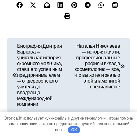
Н
Биография Дмитрия
Наталья Николаева
Баркова —
— история жизни,
а
уникальная история
профессиональные
скромного мальчика,
рафия и вклад в
в
ставшего успешным
косметологию — всё,
предпринимателем
что вы хотели знать о
и
— от деревенского
этой знаменитой
учителя до
специалистке
г
владельца
международной
а
компании
ц
Этот сайт использует куки-файлы и другие технологии, чтобы помочь
вам в навигации, а также предоставить лучший пользовательский
и
опыт.
OK
By
sib_ecometal