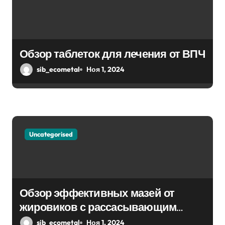
Обзор таблеток для лечения от ВПЧ
sib_ecometal
Ноя 1, 2024
Uncategorised
Обзор эффективных мазей от
жировиков с рассасывающим
эффектом
sib_ecometal
Ноя 1, 2024