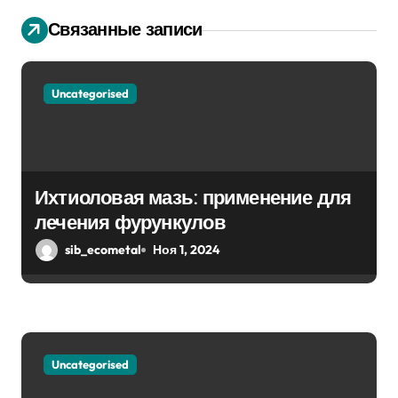
и
Связанные записи
я
п
Uncategorised
о
з
Ихтиоловая мазь: применение для
а
лечения фурункулов
п
sib_ecometal
Ноя 1, 2024
и
с
я
Uncategorised
м