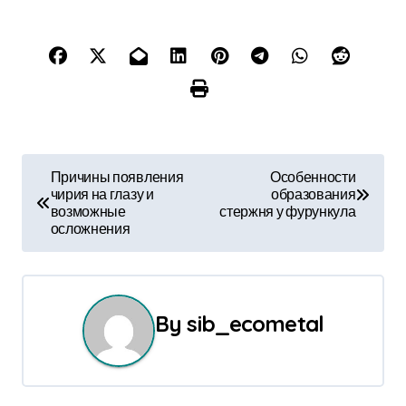
Н
Причины появления
Особенности
чирия на глазу и
образования
а
возможные
стержня у фурункула
осложнения
в
и
г
By
sib_ecometal
а
ц