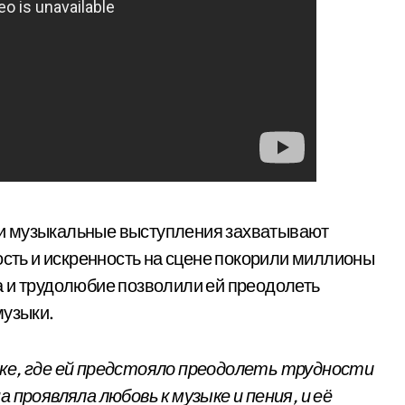
ьи музыкальные выступления захватывают
ость и искренность на сцене покорили миллионы
а и трудолюбие позволили ей преодолеть
музыки.
дке, где ей предстояло преодолеть трудности
 проявляла любовь к музыке и пения, и её