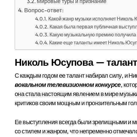
Мировые туры и признание
Вопрос-ответ:
Какой жанр музыки исполняет Николь
Какая была первая публичная выступ
Какую музыкальную премию получила 
Какие еще таланты имеет Николь Юсу
Николь Юсупова — талант
С каждым годом ее талант набирал силу, и Ни
вокальном телевизионном конкурсе
, кот
она стала настоящим явлением в мире музыки
критиков своим мощным и пронзительным гол
Ее выступления всегда были зрелищными и м
со стилем и жанром, что непременно отмечал