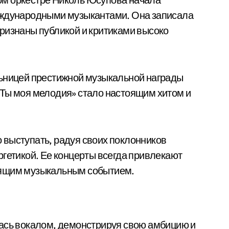
еждународными музыкантами. Она записала
ризнаны публикой и критиками высоко
льницей престижной музыкальной награды
«Ты моя мелодия» стало настоящим хитом и
 выступать, радуя своих поклонников
ргетикой. Ее концерты всегда привлекают
оящим музыкальным событием.
ась вокалом, демонстрируя свою амбицию и