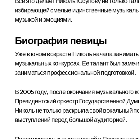
Все это делает Николь Юсупову не только тал
избирающей смелые идинственные музыкальн
музыкой и эмоциями.
Биография певицы
Уже в юном возрасте Николь начала занимать
музыкальных конкурсах. Ее талант был замеч
заниматься профессиональной подготовкой.
В 2005 году, после окончания музыкального 
Президентский оркестр Государственной Дум
Николь не только раскрыла свой вокальный п
выступлений перед большой аудиторией.
После успешных выступлений в Президентск