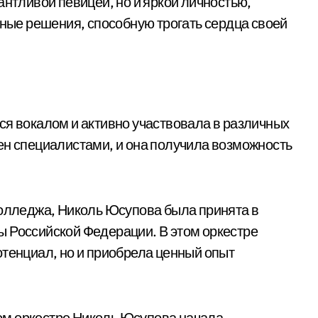
антливой певицей, но и яркой личностью,
ые решения, способную трогать сердца своей
ся вокалом и активно участвовала в различных
ен специалистами, и она получила возможность
колледжа, Николь Юсупова была принята в
ы Российской Федерации. В этом оркестре
отенциал, но и приобрела ценный опыт
ом оркестре Николь Юсупова начала