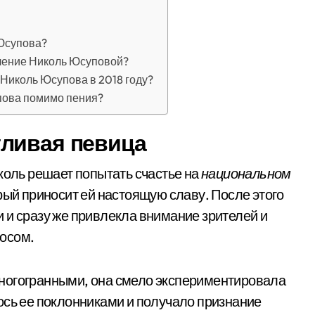
 Юсупова?
ление Николь Юсуповой?
Николь Юсупова в 2018 году?
пова помимо пения?
ливая певица
коль решает попытать счастье на
национальном
орый приносит ей настоящую славу. После этого
 и сразу же привлекла внимание зрителей и
осом.
ногогранными, она смело экспериментировала
ось ее поклонниками и получало признание